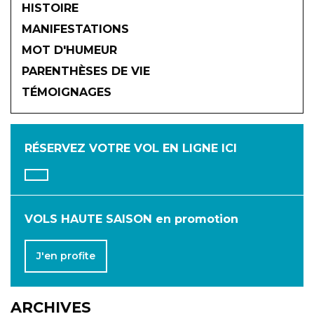
HISTOIRE
MANIFESTATIONS
MOT D'HUMEUR
2026
PARENTHÈSES DE VIE
TÉMOIGNAGES
JANVIER
FÉVRIER
MARS
AVRIL
MAI
JUIN
RÉSERVEZ VOTRE VOL
EN LIGNE ICI
JUILLET
AOÛT
SEPTEMBRE
OCTOBRE
NOVEMBRE
DÉCEMBRE
VOLS HAUTE SAISON en promotion
J'en profite
ARCHIVES