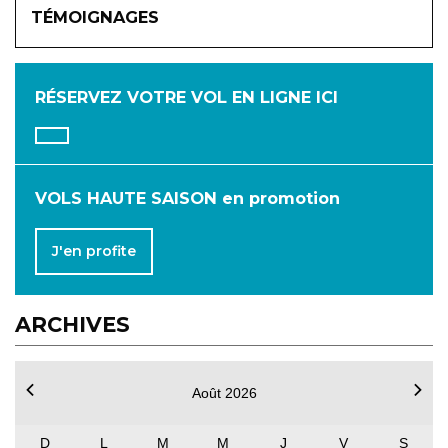
TÉMOIGNAGES
JANVIER
FÉVRIER
MARS
AVRIL
MAI
JUIN
RÉSERVEZ VOTRE VOL
EN LIGNE ICI
JUILLET
AOÛT
SEPTEMBRE
OCTOBRE
NOVEMBRE
DÉCEMBRE
VOLS HAUTE SAISON en promotion
J'en profite
ARCHIVES
Août 2026
D
L
M
M
J
V
S