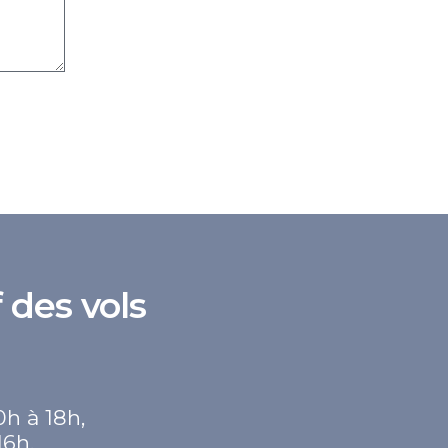
 des vols
0h à 18h,
16h.