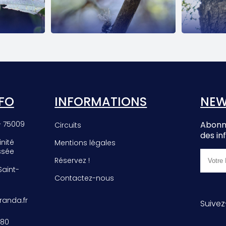
EE
PHROMNIA
E
ROSEA
FO
INFORMATIONS
NEW
– 75009
Abonne
Circuits
des in
inité
Mentions légales
ssée
Réservez !
 Saint-
Contactez-nous
anda.fr
Suivez
 80