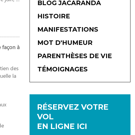
BLOG JACARANDA
HISTOIRE
MANIFESTATIONS
MOT D'HUMEUR
e façon à
PARENTHÈSES DE VIE
tien des
TÉMOIGNAGES
uelle la
aux
RÉSERVEZ VOTRE
VOL
de
EN LIGNE ICI