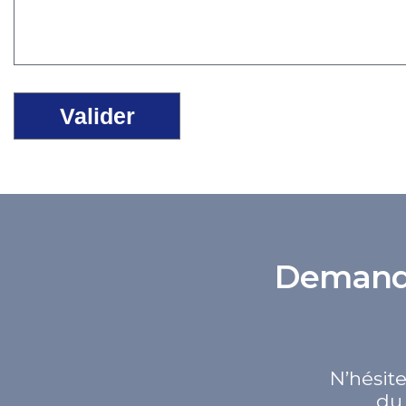
Demande 
N’hésite
du 