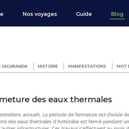
ce
Nos voyages
Guide
Blog
 JACARANDA
HISTOIRE
MANIFESTATIONS
MOT 
rmeture des eaux thermales
 entretiens annuels. La période de fermeture est choisie d
tre des eaux thermales d’Antsirabe est fermé pendant u
autres infrastructures. Ces travaux s’effectuent au mois de 