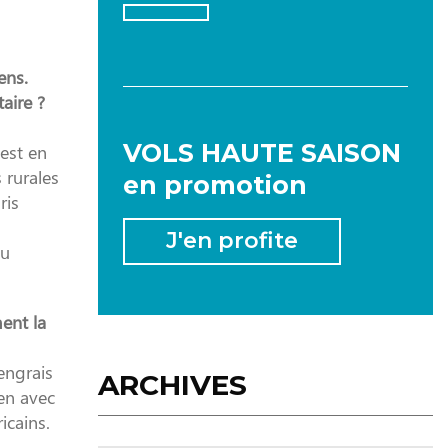
ens.
aire ?
2026
VOLS HAUTE SAISON
est en
 rurales
en promotion
ris
JANVIER
FÉVRIER
MARS
J'en profite
au
AVRIL
MAI
JUIN
ent la
JUILLET
AOÛT
SEPTEMBRE
 engrais
ARCHIVES
OCTOBRE
NOVEMBRE
DÉCEMBRE
ien avec
icains.