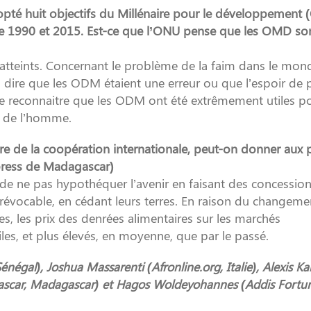
opté huit objectifs du Millénaire pour le développement
tre 1990 et 2015. Est-ce que l’ONU pense que les OMD so
atteints. Concernant le problème de la faim dans le mond
s dire que les ODM étaient une erreur ou que l’espoir de 
te de reconnaitre que les ODM ont été extrêmement utiles p
s de l’homme.
dre de la coopération internationale, peut-on donner aux 
xpress de Madagascar)
de ne pas hypothéquer l’avenir en faisant des concession
évocable, en cédant leurs terres. En raison du changeme
es, les prix des denrées alimentaires sur les marchés
iles, et plus élevés, en moyenne, que par le passé.
négal), Joshua Massarenti (Afronline.org, Italie), Alexis K
agascar, Madagascar) et Hagos Woldeyohannes (Addis Fortu