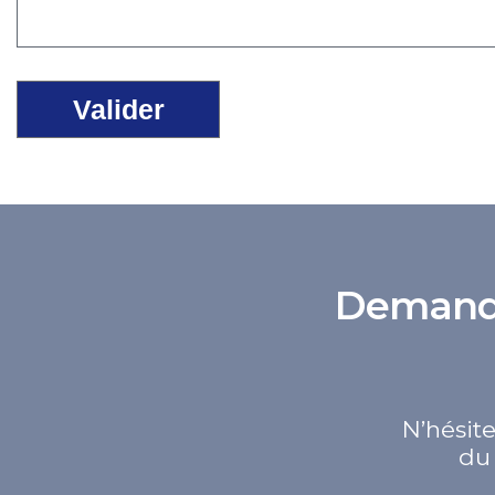
Demande 
N’hésite
du 