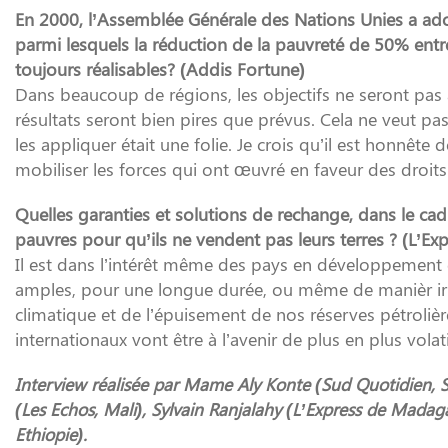
En 2000, l’Assemblée Générale des Nations Unies a ad
parmi lesquels la réduction de la pauvreté de 50% en
toujours réalisables? (Addis Fortune)
Dans beaucoup de régions, les objectifs ne seront pas 
résultats seront bien pires que prévus. Cela ne veut pa
les appliquer était une folie. Je crois qu’il est honnê
mobiliser les forces qui ont œuvré en faveur des droit
Quelles garanties et solutions de rechange, dans le ca
pauvres pour qu’ils ne vendent pas leurs terres ? (L’E
Il est dans l’intérêt même des pays en développement 
amples, pour une longue durée, ou même de manièr irr
climatique et de l’épuisement de nos réserves pétrolièr
internationaux vont être à l’avenir de plus en plus volat
Interview réalisée par Mame Aly Konte (Sud Quotidien, Sé
(Les Echos, Mali), Sylvain Ranjalahy (L’Express de Mad
Ethiopie).