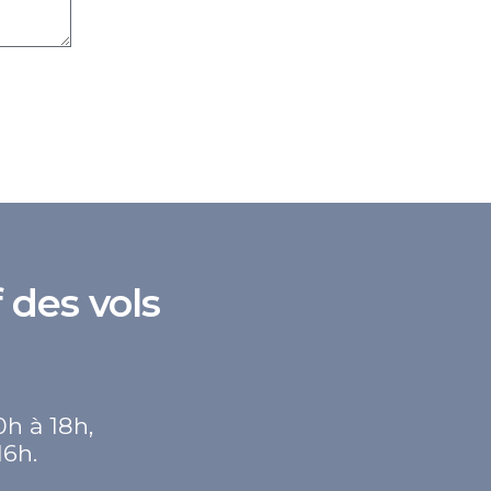
 des vols
0h à 18h,
16h.