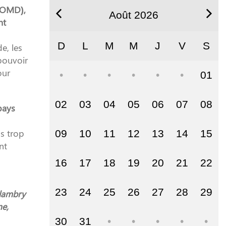
 (OMD),
Août 2026
nt
D
L
M
M
J
V
S
e, les
pouvoir
our
01
02
03
04
05
06
07
08
pays
s trop
09
10
11
12
13
14
15
nt
16
17
18
19
20
21
22
23
24
25
26
27
28
29
alambry
ne,
30
31