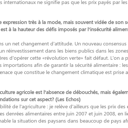
 internationaux ne signifie pas que les prix payés par les
 expression très à la mode, mais souvent vidée de son s
st à la hauteur des défis imposés par l’insécurité aliment
sens un net changement d’attitude. Un nouveau consensus 
d’un réinvestissement dans les biens publics dans les zones
es d’opérer cette «révolution verte» fait défaut. L’on a p
portations afin de garantir la sécurité alimentaire : les
 menace que constitue le changement climatique est prise 
ulture agricole est l’absence de débouchés, mais égalem
ndations sur cet aspect? (Les Echos)
lité de l’agriculture : je relève d’ailleurs que les prix des
es denrées alimentaires entre juin 2007 et juin 2008, en l
tenable la situation des paysans dans beaucoup de pays afr