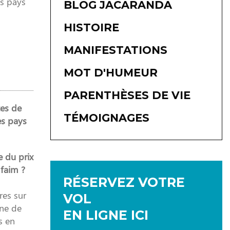
es pays
BLOG JACARANDA
HISTOIRE
MANIFESTATIONS
MOT D'HUMEUR
PARENTHÈSES DE VIE
tes de
TÉMOIGNAGES
es pays
e du prix
 faim ?
RÉSERVEZ VOTRE
res sur
VOL
îne de
EN LIGNE ICI
s en