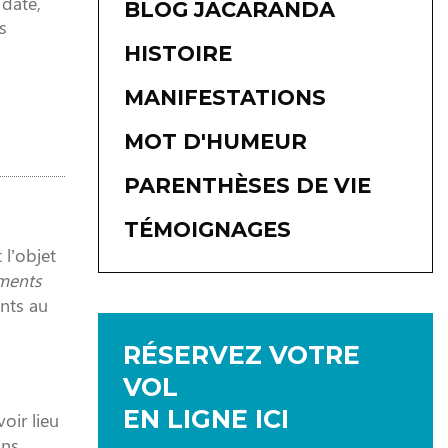
 date,
BLOG JACARANDA
s
HISTOIRE
MANIFESTATIONS
MOT D'HUMEUR
PARENTHÈSES DE VIE
TÉMOIGNAGES
 l’objet
ements
nts au
RÉSERVEZ VOTRE
VOL
EN LIGNE ICI
oir lieu
ons