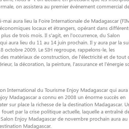
 normale, on assistera au premier événement commercial de
-mai aura lieu la Foire Internationale de Madagascar (FIM
économiques locaux et étrangers, opérant dans différent
lus de trois mois. Il s’agit, en l’occurrence, du Salon
ui aura lieu du 11 au 14 juin prochain. Il y aura par la sui
 18 octobre 2009. Le SIH regroupe, rappelons-le, les
des matériaux de construction, de l’électricité et de tout 
ur, la décoration, la peinture, l’assurance et l’énergie so
lon International du Tourisme Enjoy Madagascar qui aura 
Enjoy Madagascar a connu en 2008 un énorme succès en
r sur place la richesse de la destination Madagascar. U
ouet par la crise politique actuelle, laquelle a entraîné d
le Salon Enjoy Madagascar de novembre prochain aura au
estination Madagascar.