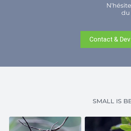
N’hésite
du 
Contact & Dev
SMALL IS BE