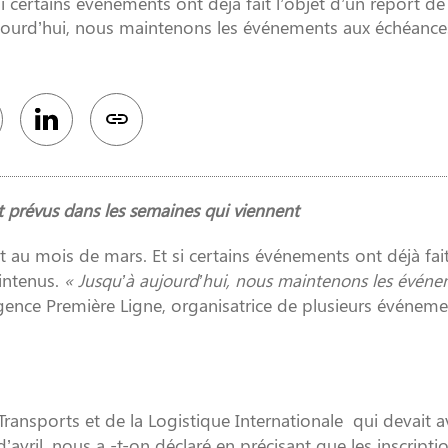
 certains événements ont déjà fait l’objet d’un report de
jourd’hui, nous maintenons les événements aux échéance
prévus dans les semaines qui viennent
t au mois de mars. Et si certains événements ont déjà fait
intenus.
« Jusqu’à aujourd’hui, nous maintenons les évén
gence Première Ligne, organisatrice de plusieurs événeme
Transports et de la Logistique Internationale qui devait av
avril, nous a -t-on déclaré en précisant que les inscripti