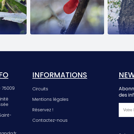
EE
PHROMNIA
E
ROSEA
FO
INFORMATIONS
NEW
– 75009
Abonne
Circuits
des in
inité
Mentions légales
ssée
Réservez !
 Saint-
Contactez-nous
anda.fr