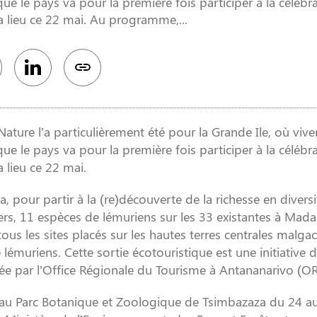
e le pays va pour la première fois participer à la célébr
ra lieu ce 22 mai. Au programme,...
ature l’a particulièrement été pour la Grande Ile, où viv
e le pays va pour la première fois participer à la célébr
a lieu ce 22 mai.
our partir à la (re)découverte de la richesse en diversi
rs, 11 espèces de lémuriens sur les 33 existantes à Mada
us les sites placés sur les hautes terres centrales malga
e lémuriens. Cette sortie écotouristique est une initiative 
isée par l’Office Régionale du Tourisme à Antananarivo (
r au Parc Botanique et Zoologique de Tsimbazaza du 24 a