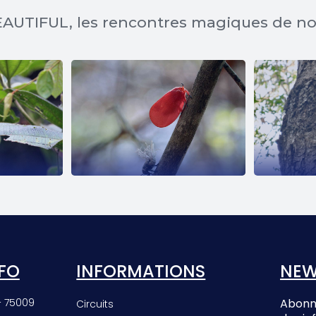
AUTIFUL, les rencontres magiques de n
EE
PHROMNIA
E
ROSEA
FO
INFORMATIONS
NEW
– 75009
Abonne
Circuits