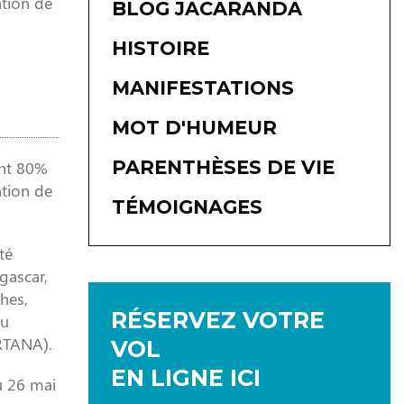
ation de
BLOG JACARANDA
HISTOIRE
MANIFESTATIONS
MOT D'HUMEUR
PARENTHÈSES DE VIE
ent 80%
ation de
TÉMOIGNAGES
té
gascar,
ches,
RÉSERVEZ VOTRE
du
ORTANA).
VOL
EN LIGNE ICI
u 26 mai