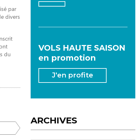
isé par
de divers
nscrit
2026
ont
VOLS HAUTE SAISON
ns du
en promotion
JANVIER
FÉVRIER
MARS
J'en profite
AVRIL
MAI
JUIN
JUILLET
AOÛT
SEPTEMBRE
ARCHIVES
OCTOBRE
NOVEMBRE
DÉCEMBRE