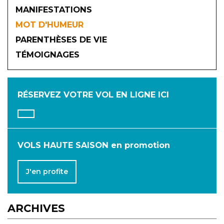
MANIFESTATIONS
MOT D'HUMEUR
2026
PARENTHÈSES DE VIE
TÉMOIGNAGES
JANVIER
FÉVRIER
MARS
AVRIL
MAI
JUIN
RÉSERVEZ VOTRE VOL
EN LIGNE ICI
JUILLET
AOÛT
SEPTEMBRE
OCTOBRE
NOVEMBRE
DÉCEMBRE
VOLS HAUTE SAISON en promotion
J'en profite
ARCHIVES