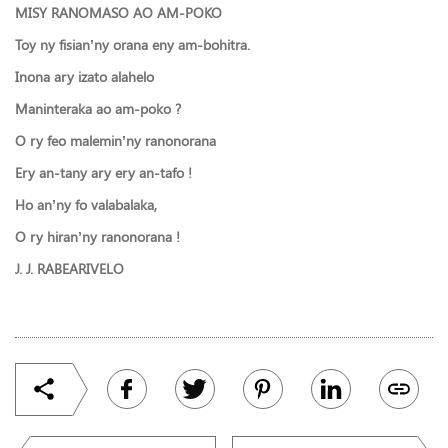
MISY RANOMASO AO AM-POKO
Toy ny fisian’ny orana eny am-bohitra.
Inona ary izato alahelo
Maninteraka ao am-poko ?
O ry feo malemin’ny ranonorana
Ery an-tany ary ery an-tafo !
Ho an’ny fo valabalaka,
O ry hiran’ny ranonorana !
J. J. RABEARIVELO