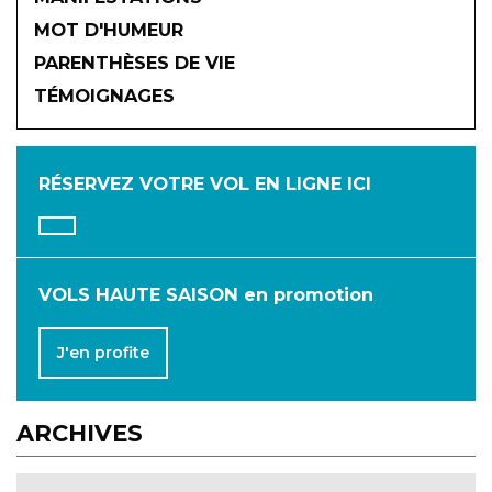
MOT D'HUMEUR
2026
PARENTHÈSES DE VIE
TÉMOIGNAGES
JANVIER
FÉVRIER
MARS
AVRIL
MAI
JUIN
RÉSERVEZ VOTRE VOL
EN LIGNE ICI
JUILLET
AOÛT
SEPTEMBRE
OCTOBRE
NOVEMBRE
DÉCEMBRE
VOLS HAUTE SAISON en promotion
J'en profite
ARCHIVES