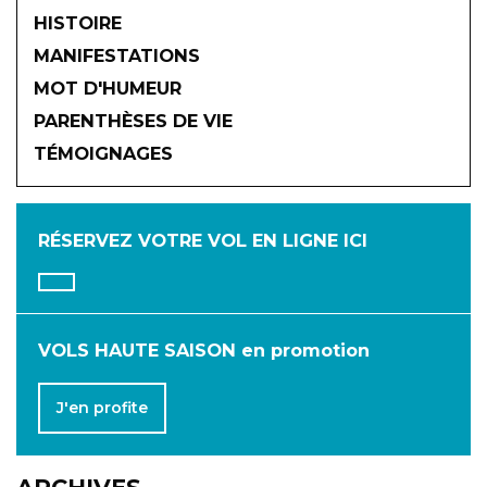
HISTOIRE
MANIFESTATIONS
MOT D'HUMEUR
2026
PARENTHÈSES DE VIE
TÉMOIGNAGES
JANVIER
FÉVRIER
MARS
AVRIL
MAI
JUIN
RÉSERVEZ VOTRE VOL
EN LIGNE ICI
JUILLET
AOÛT
SEPTEMBRE
OCTOBRE
NOVEMBRE
DÉCEMBRE
VOLS HAUTE SAISON en promotion
J'en profite