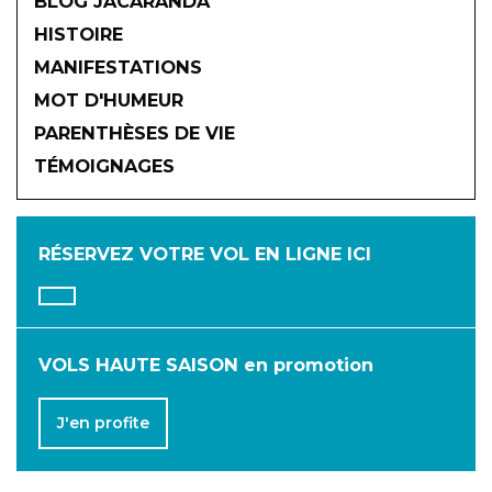
BLOG JACARANDA
HISTOIRE
MANIFESTATIONS
MOT D'HUMEUR
2026
PARENTHÈSES DE VIE
TÉMOIGNAGES
JANVIER
FÉVRIER
MARS
AVRIL
MAI
JUIN
RÉSERVEZ VOTRE VOL
EN LIGNE ICI
JUILLET
AOÛT
SEPTEMBRE
OCTOBRE
NOVEMBRE
DÉCEMBRE
VOLS HAUTE SAISON en promotion
J'en profite