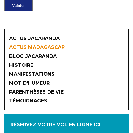
ACTUS JACARANDA
ACTUS MADAGASCAR
BLOG JACARANDA
HISTOIRE
MANIFESTATIONS
MOT D'HUMEUR
2026
PARENTHÈSES DE VIE
TÉMOIGNAGES
JANVIER
FÉVRIER
MARS
AVRIL
MAI
JUIN
RÉSERVEZ VOTRE VOL
EN LIGNE ICI
JUILLET
AOÛT
SEPTEMBRE