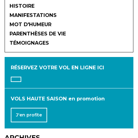
HISTOIRE
MANIFESTATIONS
MOT D'HUMEUR
2026
PARENTHÈSES DE VIE
TÉMOIGNAGES
JANVIER
FÉVRIER
MARS
AVRIL
MAI
JUIN
RÉSERVEZ VOTRE VOL
EN LIGNE ICI
JUILLET
AOÛT
SEPTEMBRE
OCTOBRE
NOVEMBRE
DÉCEMBRE
VOLS HAUTE SAISON en promotion
J'en profite
ARCHIVES