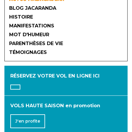
BLOG JACARANDA
HISTOIRE
MANIFESTATIONS
MOT D'HUMEUR
2026
PARENTHÈSES DE VIE
TÉMOIGNAGES
JANVIER
FÉVRIER
MARS
AVRIL
MAI
JUIN
RÉSERVEZ VOTRE VOL
EN LIGNE ICI
JUILLET
AOÛT
SEPTEMBRE
OCTOBRE
NOVEMBRE
DÉCEMBRE
VOLS HAUTE SAISON en promotion
J'en profite