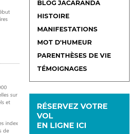
BLOG JACARANDA
début
HISTOIRE
ires
MANIFESTATIONS
MOT D'HUMEUR
PARENTHÈSES DE VIE
TÉMOIGNAGES
 000
lles sur
ls et
RÉSERVEZ VOTRE
VOL
es index
EN LIGNE ICI
s de