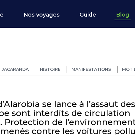
ce
Nos voyages
Guide
Blog
 JACARANDA
HISTOIRE
MANIFESTATIONS
MOT 
’Alarobia se lance à l’assaut de
be sont interdits de circulation
és. Protection de l’environnemen
 menés contre les voitures poll