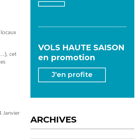
 locaux
2026
VOLS HAUTE SAISON
…), cet
en promotion
des
JANVIER
FÉVRIER
MARS
J'en profite
AVRIL
MAI
JUIN
JUILLET
AOÛT
SEPTEMBRE
4 Janvier
ARCHIVES
OCTOBRE
NOVEMBRE
DÉCEMBRE