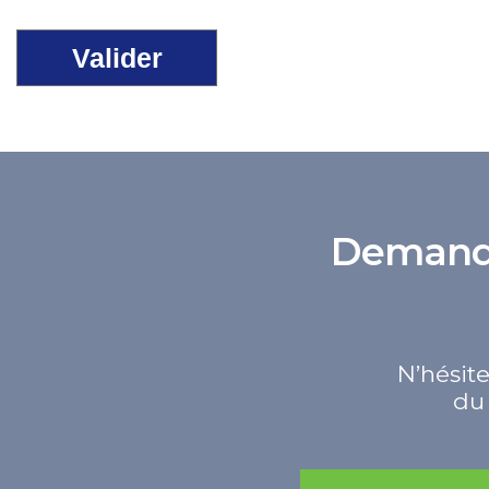
Demande 
N’hésite
du 