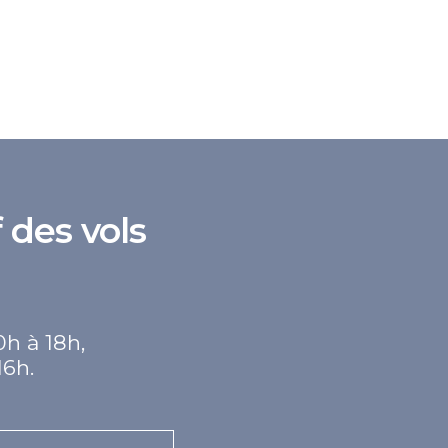
 des vols
0h à 18h,
16h.