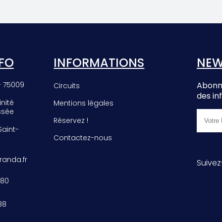
EE
PHROMNIA
E
ROSEA
FO
INFORMATIONS
NEW
– 75009
Abonne
Circuits
des in
inité
Mentions légales
ssée
Réservez !
 Saint-
Contactez-nous
anda.fr
Suivez
 80
88