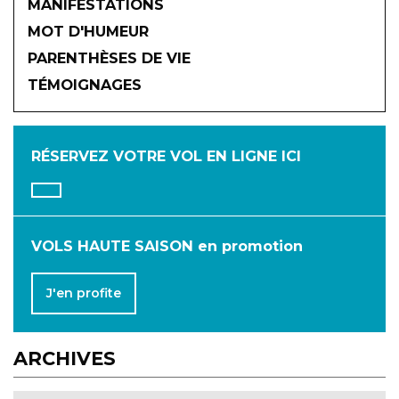
MANIFESTATIONS
MOT D'HUMEUR
2026
PARENTHÈSES DE VIE
TÉMOIGNAGES
JANVIER
FÉVRIER
MARS
AVRIL
MAI
JUIN
RÉSERVEZ VOTRE VOL
EN LIGNE ICI
JUILLET
AOÛT
SEPTEMBRE
OCTOBRE
NOVEMBRE
DÉCEMBRE
VOLS HAUTE SAISON en promotion
J'en profite
ARCHIVES