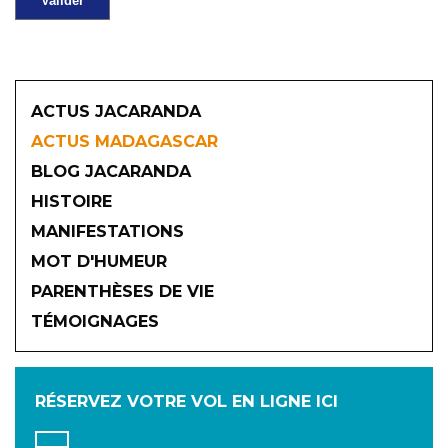
ACTUS JACARANDA
ACTUS MADAGASCAR
BLOG JACARANDA
HISTOIRE
MANIFESTATIONS
MOT D'HUMEUR
2026
PARENTHÈSES DE VIE
TÉMOIGNAGES
JANVIER
FÉVRIER
MARS
AVRIL
MAI
JUIN
RÉSERVEZ VOTRE VOL
EN LIGNE ICI
JUILLET
AOÛT
SEPTEMBRE
OCTOBRE
NOVEMBRE
DÉCEMBRE