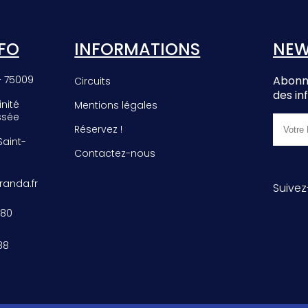
EE
PHROMNIA
E
ROSEA
FO
INFORMATIONS
NEW
– 75009
Abonne
Circuits
des in
inité
Mentions légales
ssée
Réservez !
 Saint-
Contactez-nous
anda.fr
Suivez
 80
88