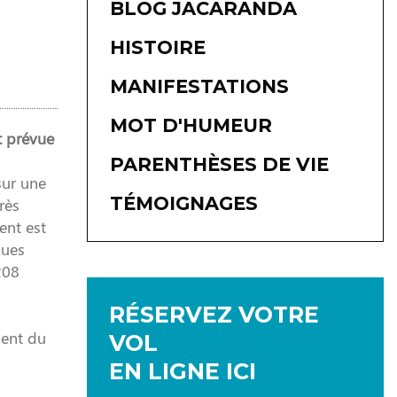
BLOG JACARANDA
HISTOIRE
MANIFESTATIONS
MOT D'HUMEUR
st prévue
PARENTHÈSES DE VIE
 sur une
TÉMOIGNAGES
rès
ent est
ques
208
RÉSERVEZ VOTRE
ment du
VOL
EN LIGNE ICI