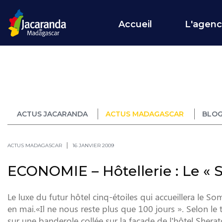
Accueil
L'agen
ACTUS JACARANDA
ACTUS MADAGASCAR
BLOG
ACTUS MADAGASCAR
16 JANVIER 2009
ECONOMIE – Hôtellerie : Le « 
Le luxe du futur hôtel cinq-étoiles qui accueillera le So
en mai.«Il ne nous reste plus que 100 jours ». Selon le tr
sur une banderole collée sur la façade de l’hôtel Sherato