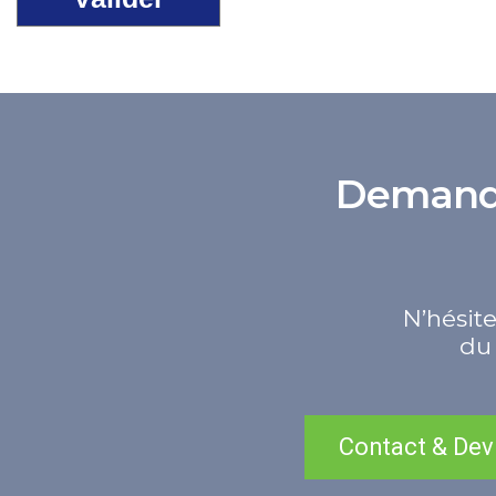
Demande 
N’hésite
du 
Contact & Dev