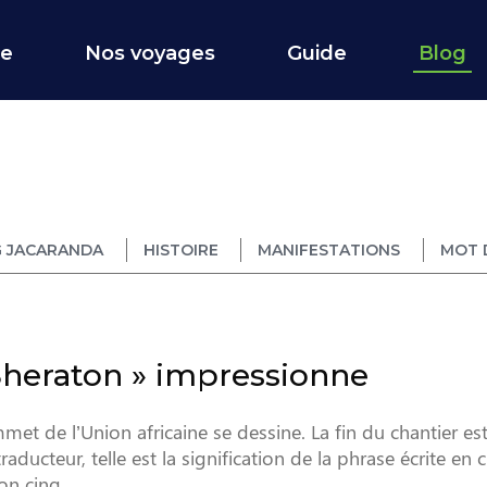
ce
Nos voyages
Guide
Blog
 JACARANDA
HISTOIRE
MANIFESTATIONS
MOT 
Sheraton » impressionne
mmet de l’Union africaine se dessine. La fin du chantier es
aducteur, telle est la signification de la phrase écrite en 
n cinq ...