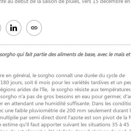
té au début de la saison de pluies, vers 15 décembre en 
rgho qui fait partie des aliments de base, avec le maïs et l
re en général, le sorgho connaît une durée du cycle de
180 jours, soit 6 mois pour les variétés tardives et un p
régions arides de l’île, le sorgho résiste aux températures
 sorgho n’a pas de gros besoins en eau pour germer, d’a
er en attendant une humidité suffisante. Dans les conditi
c une faible pluviométrie de 200 mm seulement durant l
multiplie par semi direct dont l’azote est son pivot de la
 estime qu’il faut apporter suivant les situations 35 à 45