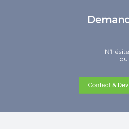
Demande 
N’hésite
du 
Contact & Dev