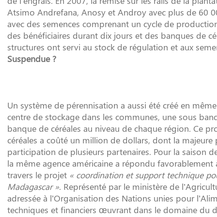
de l’engrais. En 2007, la remise sur les rails de la plant
Atsimo Andrefana, Anosy et Androy avec plus de 60 000 
avec des semences comprenant un cycle de production 
des bénéficiaires durant dix jours et des banques de cé
structures ont servi au stock de régulation et aux seme
Suspendue ?
Un système de pérennisation a aussi été créé en même te
centre de stockage dans les communes, une sous banque
banque de céréales au niveau de chaque région. Ce pro
céréales a coûté un million de dollars, dont la majeure 
participation de plusieurs partenaires. Pour la saison
la même agence américaine a répondu favorablement 
travers le projet
« coordination et support technique pou
Madagascar »
. Représenté par le ministère de l’Agricul
adressée à l’Organisation des Nations unies pour l’Alime
techniques et financiers œuvrant dans le domaine du d