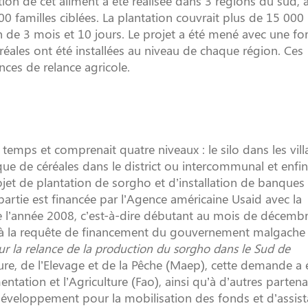
ation de cet aliment a été réalisée dans 3 régions du sud, à
familles ciblées. La plantation couvrait plus de 15 000 
de 3 mois et 10 jours. Le projet a été mené avec une fo
réales ont été installées au niveau de chaque région. Ces
nces de relance agricole.
mps et comprenait quatre niveaux : le silo dans les villa
 de céréales dans le district ou intercommunal et enfin
jet de plantation de sorgho et d’installation de banques
partie est financée par l’Agence américaine Usaid avec la
 de l’année 2008, c’est-à-dire débutant au mois de décemb
à la requête de financement du gouvernement malgache
r la relance de la production du sorgho dans le Sud de
ture, de l’Elevage et de la Pêche (Maep), cette demande a 
ntation et l’Agriculture (Fao), ainsi qu’à d’autres partena
éveloppement pour la mobilisation des fonds et d’assis