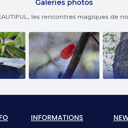
Galeries photos
AUTIFUL, les rencontres magiques de n
EE
PHROMNIA
E
ROSEA
FO
INFORMATIONS
NEW