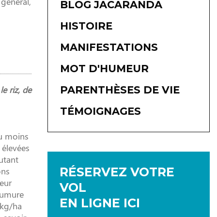
général,
BLOG JACARANDA
HISTOIRE
MANIFESTATIONS
MOT D'HUMEUR
e riz, de
PARENTHÈSES DE VIE
TÉMOIGNAGES
eu moins
 élevées
utant
RÉSERVEZ VOTRE
ons
eur
VOL
 fumure
EN LIGNE ICI
 kg/ha