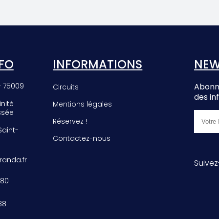
EE
PHROMNIA
E
ROSEA
FO
INFORMATIONS
NEW
– 75009
Abonne
Circuits
des in
inité
Mentions légales
ssée
Réservez !
 Saint-
Contactez-nous
anda.fr
Suivez
 80
88