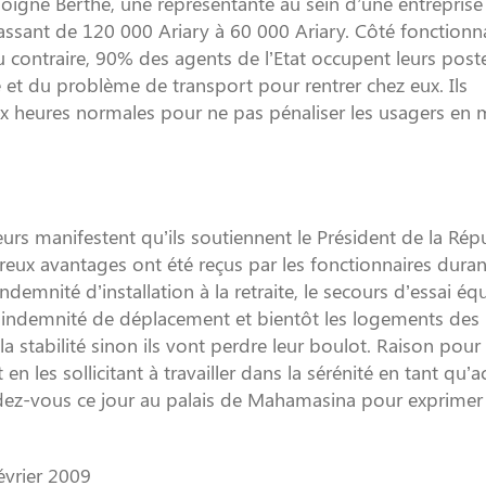
igné Berthe, une représentante au sein d’une entreprise 
assant de 120 000 Ariary à 60 000 Ariary. Côté fonctionnai
 contraire, 90% des agents de l’Etat occupent leurs post
é et du problème de transport pour rentrer chez eux. Ils
x heures normales pour ne pas pénaliser les usagers en 
cteurs manifestent qu’ils soutiennent le Président de la Ré
x avantages ont été reçus par les fonctionnaires duran
ndemnité d’installation à la retraite, le secours d’essai éq
 l’indemnité de déplacement et bientôt les logements des
a stabilité sinon ils vont perdre leur boulot. Raison pour 
 en les sollicitant à travailler dans la sérénité en tant qu’a
ndez-vous ce jour au palais de Mahamasina pour exprimer
évrier 2009