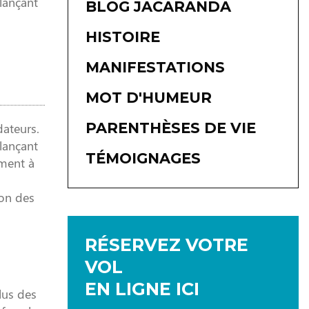
 lançant
BLOG JACARANDA
HISTOIRE
MANIFESTATIONS
MOT D'HUMEUR
PARENTHÈSES DE VIE
dateurs.
 lançant
TÉMOIGNAGES
ament à
son des
RÉSERVEZ VOTRE
VOL
EN LIGNE ICI
lus des