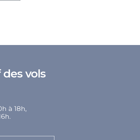
 des vols
0h à 18h,
16h.