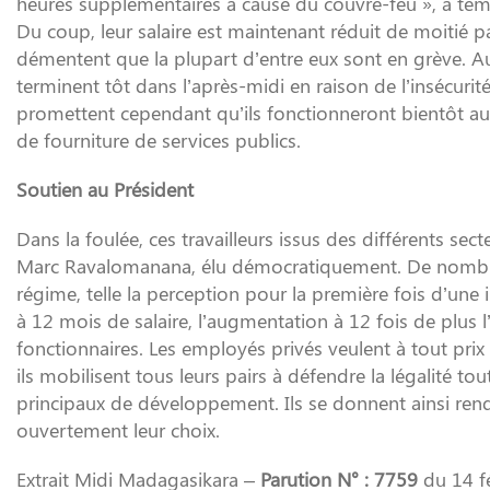
heures supplémentaires à cause du couvre-feu », a témo
Du coup, leur salaire est maintenant réduit de moitié p
démentent que la plupart d’entre eux sont en grève. Au
terminent tôt dans l’après-midi en raison de l’insécurit
promettent cependant qu’ils fonctionneront bientôt au
de fourniture de services publics.
Soutien au Président
Dans la foulée, ces travailleurs issus des différents se
Marc Ravalomanana, élu démocratiquement. De nombreu
régime, telle la perception pour la première fois d’une i
à 12 mois de salaire, l’augmentation à 12 fois de plus
fonctionnaires. Les employés privés veulent à tout prix l
ils mobilisent tous leurs pairs à défendre la légalité tout
principaux de développement. Ils se donnent ainsi re
ouvertement leur choix.
Extrait Midi Madagasikara –
Parution N° : 7759
du 14 f