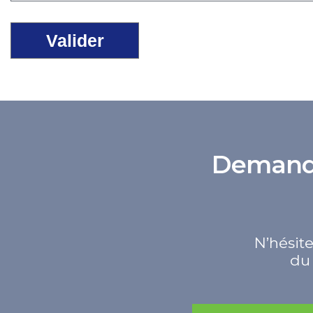
Demande 
N’hésite
du 