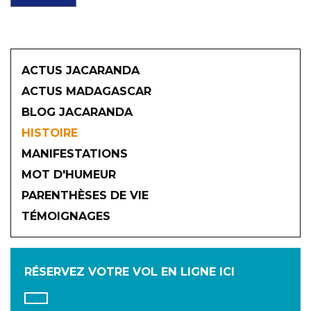
ACTUS JACARANDA
ACTUS MADAGASCAR
BLOG JACARANDA
HISTOIRE
MANIFESTATIONS
MOT D'HUMEUR
2026
PARENTHÈSES DE VIE
TÉMOIGNAGES
JANVIER
FÉVRIER
MARS
AVRIL
MAI
JUIN
RÉSERVEZ VOTRE VOL
EN LIGNE ICI
JUILLET
AOÛT
SEPTEMBRE
OCTOBRE
NOVEMBRE
DÉCEMBRE