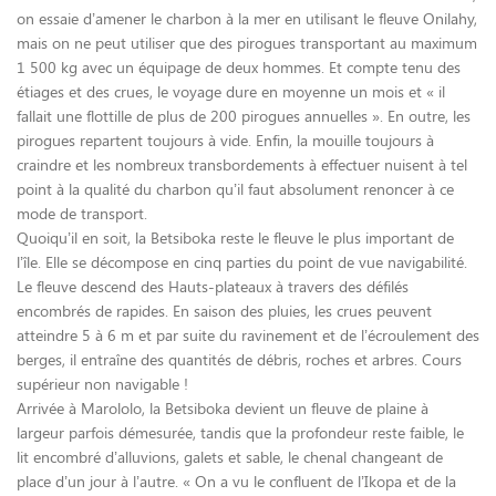
on essaie d’amener le charbon à la mer en utilisant le fleuve Onilahy,
mais on ne peut utiliser que des pirogues transportant au maximum
1 500 kg avec un équipage de deux hommes. Et compte tenu des
étiages et des crues, le voyage dure en moyenne un mois et « il
fallait une flottille de plus de 200 pirogues annuelles ». En outre, les
pirogues repartent toujours à vide. Enfin, la mouille toujours à
craindre et les nombreux transbordements à effectuer nuisent à tel
point à la qualité du charbon qu’il faut absolument renoncer à ce
mode de transport.
Quoiqu’il en soit, la Betsiboka reste le fleuve le plus important de
l’île. Elle se décompose en cinq parties du point de vue navigabilité.
Le fleuve descend des Hauts-plateaux à travers des défilés
encombrés de rapides. En saison des pluies, les crues peuvent
atteindre 5 à 6 m et par suite du ravinement et de l’écroulement des
berges, il entraîne des quantités de débris, roches et arbres. Cours
supérieur non navigable !
Arrivée à Marololo, la Betsiboka devient un fleuve de plaine à
largeur parfois démesurée, tandis que la profondeur reste faible, le
lit encombré d’alluvions, galets et sable, le chenal changeant de
place d’un jour à l’autre. « On a vu le confluent de l’Ikopa et de la