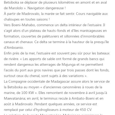
Betsiboka se déplacer de plusieurs kilomètres en amont et en aval
de Marololo ». Navigation dangereuse !
À partir de Madirovalo, la marée se fait sentir. Cours navigable aux
chaloupes en toutes saisons !
Vers Boeni-Mahabo, commence un delta intérieur de l’estuaire. Il
s’agit alors d’un plateau de hauts-fonds et d’îles marécageuses en
formation, couvertes de palétuviers et sillonnées d’innombrables
canaux et chenaux. Ce delta se termine à la hauteur de la presqu’île
d’Amboanio.
Enfin près de la mer, l’estuaire est souvent peu sûr pour les bateaux
de rivière. « Les apports de sable ont formé de grands bancs qui
rendent dangereux les atterrages de Majunga et ne permettent
l’accès du port aux gros navires que par trois passes dont les fonds,
surtout ceux du chenal, sont sujets à des variations ».
La Compagnie occidentale de Madagascar assure alors le service de
la Betsiboka au moyen « d’anciennes canonnières à roues de la
marine, de 100 KW ». Elles remontent de novembre à avril jusqu’à
Maevatanàna; en avril, le terminus recule à Ambato-Boeni et en
août à Madirovalo. Pendant quelques années, ce service est
remplacé par celui d’hydroglisseurs à moteur de 450 CV.