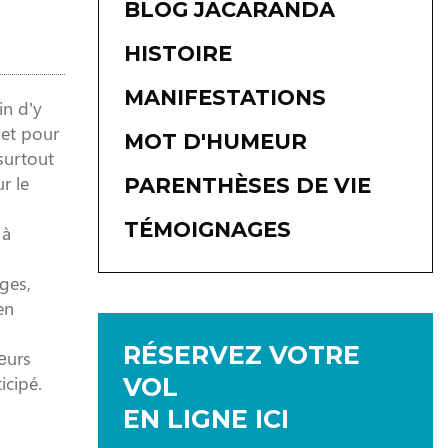
BLOG JACARANDA
HISTOIRE
MANIFESTATIONS
in d’y
jet pour
MOT D'HUMEUR
surtout
r le
PARENTHÈSES DE VIE
TÉMOIGNAGES
 à
ges,
en
RÉSERVEZ VOTRE
œurs
icipé.
VOL
EN LIGNE ICI