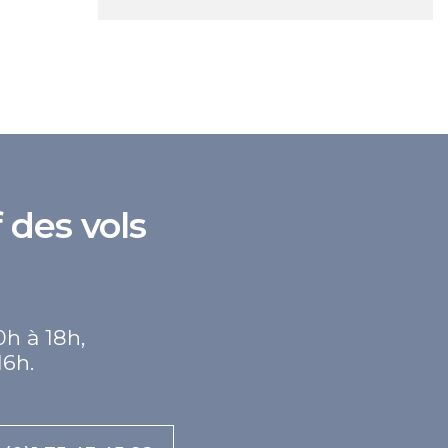
 des vols
0h à 18h,
16h.