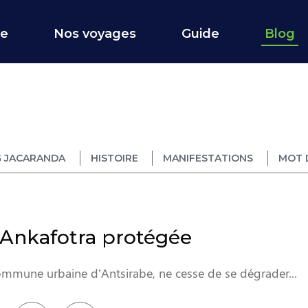
ce
Nos voyages
Guide
Blog
 JACARANDA
HISTOIRE
MANIFESTATIONS
MOT 
d’Ankafotra protégée
commune urbaine d’Antsirabe, ne cesse de se dégrader...