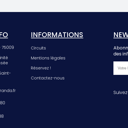
EE
PHROMNIA
E
ROSEA
FO
INFORMATIONS
NEW
– 75009
Abonne
Circuits
des in
inité
Mentions légales
ssée
Réservez !
 Saint-
Contactez-nous
anda.fr
Suivez
 80
88