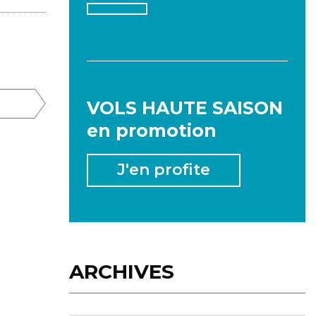
2026
VOLS HAUTE SAISON
en promotion
JANVIER
FÉVRIER
MARS
J'en profite
AVRIL
MAI
JUIN
JUILLET
AOÛT
SEPTEMBRE
ARCHIVES
OCTOBRE
NOVEMBRE
DÉCEMBRE