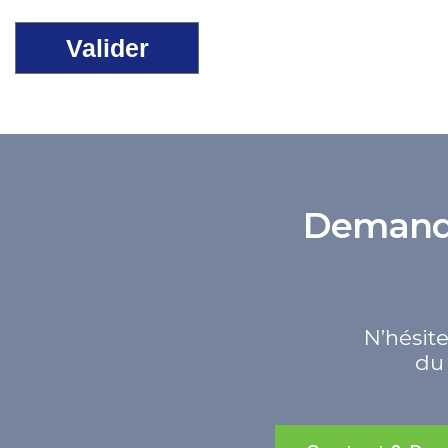
Demande 
N’hésite
du 