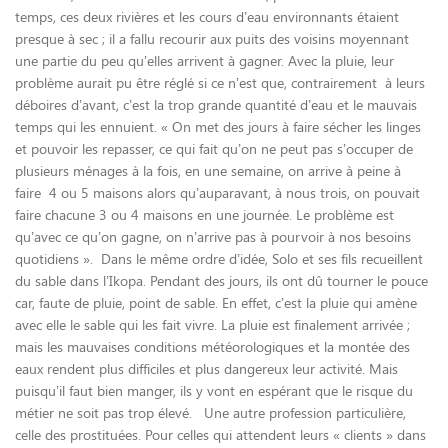
temps, ces deux rivières et les cours d’eau environnants étaient
presque à sec ; il a fallu recourir aux puits des voisins moyennant
une partie du peu qu’elles arrivent à gagner. Avec la pluie, leur
problème aurait pu être réglé si ce n’est que, contrairement à leurs
déboires d’avant, c’est la trop grande quantité d’eau et le mauvais
temps qui les ennuient. « On met des jours à faire sécher les linges
et pouvoir les repasser, ce qui fait qu’on ne peut pas s’occuper de
plusieurs ménages à la fois, en une semaine, on arrive à peine à
faire 4 ou 5 maisons alors qu’aupa­ravant, à nous trois, on pouvait
faire chacune 3 ou 4 maisons en une journée. Le problème est
qu’avec ce qu’on gagne, on n’arrive pas à pourvoir à nos besoins
quotidiens ». Dans le même ordre d’idée, Solo et ses fils recueillent
du sable dans l’Ikopa. Pendant des jours, ils ont dû tourner le pouce
car, faute de pluie, point de sable. En effet, c’est la pluie qui amène
avec elle le sable qui les fait vivre. La pluie est finalement arrivée ;
mais les mauvaises conditions météorolo­giques et la montée des
eaux rendent plus difficiles et plus dangereux leur activité. Mais
puisqu’il faut bien manger, ils y vont en espérant que le risque du
métier ne soit pas trop élevé. Une autre profession particulière,
celle des prostituées. Pour celles qui attendent leurs « clients » dans