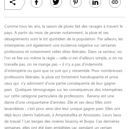
Comme tous les ans, la saison de pluies fait des ravages à travers le
pays. A partir du mois de janvier notamment, la pluie et ses
désagréments sont le lot quotidien de la population. Par ailleurs, les
intempéries ont également une incidence négative sur certaines
professions et notamment celles dites libérales. Dans ce secteur, où
l’on se fixe soi-même la règle – celle-ci est d’ailleurs simple, si on ne
travaille pas, on ne mange pas – il n’y a pas d’indemnité
d’intempérie ou quoi que ce soit qui y ressemble. Pour nombreuses
professions libérales, la pluie est fortement handicapante et prive
ceux qui s’y adonnent d’une partie conséquente de leur gagne-
pain. Quelques témoignages sur les consé­quences des intempéries
sur cette catégorie particulière de professions : Raneny est une
dame d’une cinquan­taine d’années. Elle et ses deux filles sont
lavandières ; c’est pour ainsi dire leur unique gagne-pain. Elles ont
déjà leurs clients habi­tuels, à Ampitatafika et Anosizato. Leurs lieux
de travail ? Les berges des rivières Sisaony et Ikopa. Ces dernières
semaines, elles ont été bien embêtées car, pendant un certain