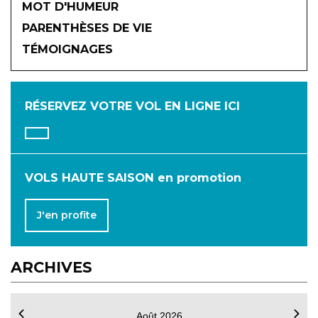
MOT D'HUMEUR
2026
PARENTHÈSES DE VIE
TÉMOIGNAGES
JANVIER
FÉVRIER
MARS
AVRIL
MAI
JUIN
RÉSERVEZ VOTRE VOL
EN LIGNE ICI
JUILLET
AOÛT
SEPTEMBRE
OCTOBRE
NOVEMBRE
DÉCEMBRE
VOLS HAUTE SAISON en promotion
J'en profite
ARCHIVES
Août 2026