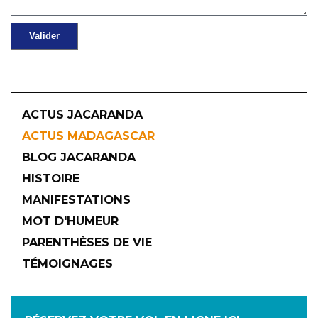
ACTUS JACARANDA
ACTUS MADAGASCAR
BLOG JACARANDA
HISTOIRE
MANIFESTATIONS
MOT D'HUMEUR
2026
PARENTHÈSES DE VIE
TÉMOIGNAGES
JANVIER
FÉVRIER
MARS
AVRIL
MAI
JUIN