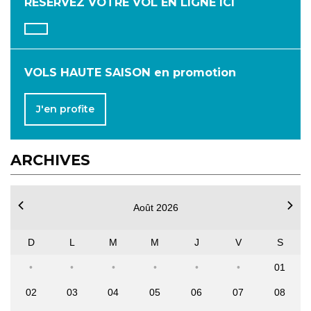
RÉSERVEZ VOTRE VOL
EN LIGNE ICI
JUILLET
AOÛT
SEPTEMBRE
OCTOBRE
NOVEMBRE
DÉCEMBRE
VOLS HAUTE SAISON en promotion
J'en profite
ARCHIVES
Août 2026
D
L
M
M
J
V
S
01
02
03
04
05
06
07
08