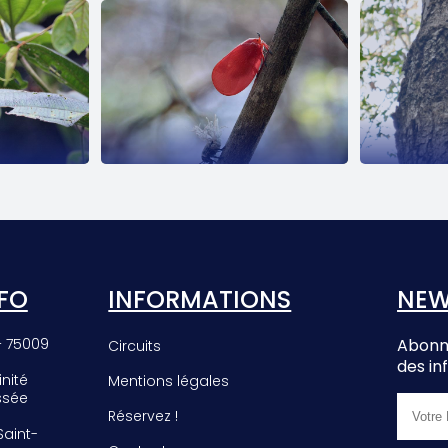
EE
PHROMNIA
E
ROSEA
FO
INFORMATIONS
NEW
– 75009
Abonne
Circuits
des in
inité
Mentions légales
ssée
Réservez !
 Saint-