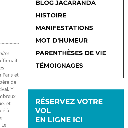
e
BLOG JACARANDA
HISTOIRE
MANIFESTATIONS
MOT D'HUMEUR
PARENTHÈSES DE VIE
ître
ffirmait
TÉMOIGNAGES
es
 Paris et
père de
ival. Y
ombreux
RÉSERVEZ VOTRE
e, et
VOL
bué à
le
EN LIGNE ICI
 Le