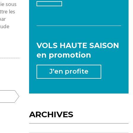
ie sous
tre les
par
itude
2026
VOLS HAUTE SAISON
en promotion
JANVIER
FÉVRIER
MARS
J'en profite
AVRIL
MAI
JUIN
JUILLET
AOÛT
SEPTEMBRE
ARCHIVES
OCTOBRE
NOVEMBRE
DÉCEMBRE