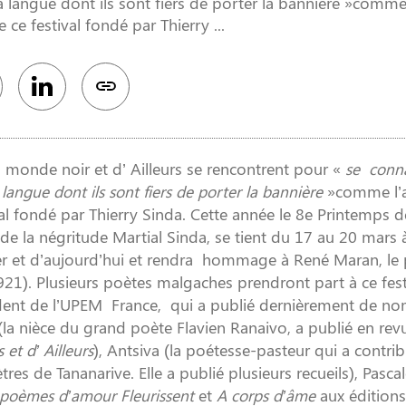
 la langue dont ils sont fiers de porter la bannière »comm
ce festival fondé par Thierry ...
u monde noir et d’ Ailleurs se rencontrent pour «
se conna
 langue dont ils sont fiers de porter la bannière
»comme l’a
al fondé par Thierry Sinda. Cette année le 8e Printemps d
 de la négritude Martial Sinda, se tient du 17 au 20 mars à
er et d’aujourd’hui et rendra hommage à René Maran, le 
921). Plusieurs poètes malgaches prendront part à ce fest
ident de l’UPEM France, qui a publié dernièrement de n
(la nièce du grand poète Flavien Ranaivo, a publié en revu
et d’ Ailleurs
), Antsiva (la poétesse-pasteur qui a contri
es de Tananarive. Elle a publié plusieurs recueils), Pasca
 poèmes d’amour Fleurissent
et
A corps d’âme
aux éditions