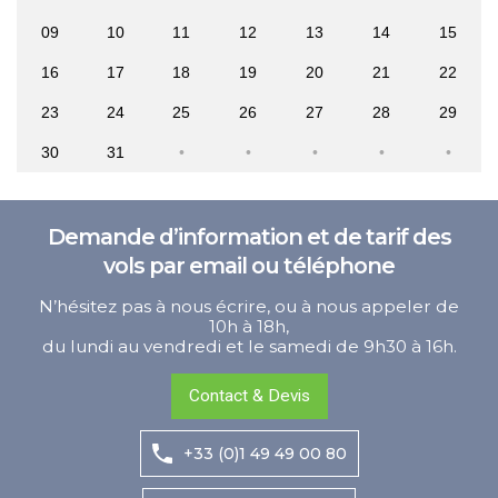
09
10
11
12
13
14
15
16
17
18
19
20
21
22
23
24
25
26
27
28
29
30
31
Demande d’information et de tarif des
vols par email ou téléphone
N’hésitez pas à nous écrire, ou à nous appeler de
10h à 18h,
du lundi au vendredi et le samedi de 9h30 à 16h.
Contact & Devis
+33 (0)1 49 49 00 80