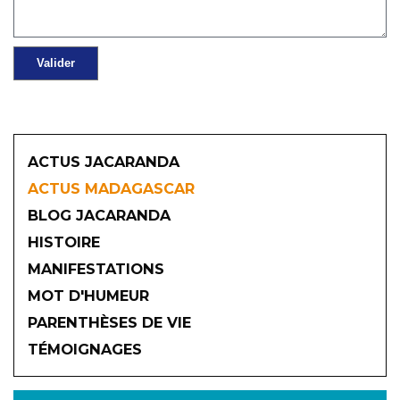
ACTUS JACARANDA
ACTUS MADAGASCAR
BLOG JACARANDA
HISTOIRE
MANIFESTATIONS
MOT D'HUMEUR
2026
PARENTHÈSES DE VIE
TÉMOIGNAGES
JANVIER
FÉVRIER
MARS
AVRIL
MAI
JUIN