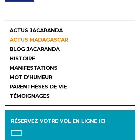
ACTUS JACARANDA
ACTUS MADAGASCAR
BLOG JACARANDA
HISTOIRE
MANIFESTATIONS
MOT D'HUMEUR
2026
PARENTHÈSES DE VIE
TÉMOIGNAGES
JANVIER
FÉVRIER
MARS
AVRIL
MAI
JUIN
RÉSERVEZ VOTRE VOL
EN LIGNE ICI
JUILLET
AOÛT
SEPTEMBRE
OCTOBRE
NOVEMBRE
DÉCEMBRE