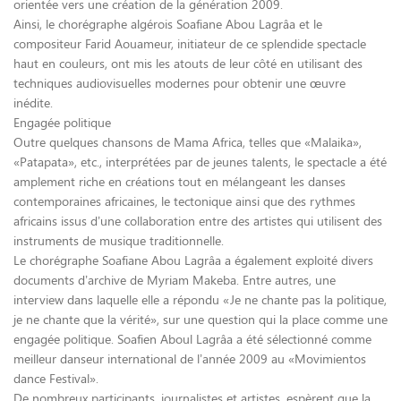
orientée vers une création de la génération 2009.
Ainsi, le chorégraphe algérois Soafiane Abou Lagrâa et le
compositeur Farid Aouameur, initiateur de ce splendide spectacle
haut en couleurs, ont mis les atouts de leur côté en utilisant des
techniques audiovisuelles modernes pour obtenir une œuvre
inédite.
Engagée politique
Outre quelques chansons de Mama Africa, telles que «Malaika»,
«Patapata», etc., interprétées par de jeunes talents, le spectacle a été
amplement riche en créations tout en mélangeant les danses
contemporaines africaines, le tectonique ainsi que des rythmes
africains issus d’une collaboration entre des artistes qui utilisent des
instruments de musique traditionnelle.
Le chorégraphe Soafiane Abou Lagrâa a également exploité divers
documents d’archive de Myriam Makeba. Entre autres, une
interview dans laquelle elle a répondu «Je ne chante pas la politique,
je ne chante que la vérité», sur une question qui la place comme une
engagée politique. Soafien Aboul Lagrâa a été sélectionné comme
meilleur danseur international de l’année 2009 au «Movimientos
dance Festival».
De nombreux participants, journalistes et artistes, espèrent que la