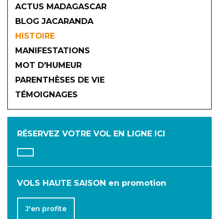
ACTUS MADAGASCAR
BLOG JACARANDA
HISTOIRE
MANIFESTATIONS
MOT D'HUMEUR
2026
PARENTHÈSES DE VIE
TÉMOIGNAGES
JANVIER
FÉVRIER
MARS
AVRIL
MAI
JUIN
RÉSERVEZ VOTRE VOL
EN LIGNE ICI
JUILLET
AOÛT
SEPTEMBRE
OCTOBRE
NOVEMBRE
DÉCEMBRE
VOLS HAUTE SAISON en promotion
J'en profite