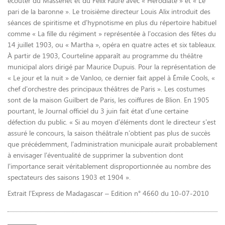
écouter du Massenet et du Félix Faure avec « Hérodiate » et « Le
pari de la baronne ». Le troisième directeur Louis Alix introduit des
séances de spiritisme et d’hypnotisme en plus du répertoire habituel
comme « La fille du régiment » représentée à l’occasion des fêtes du
14 juillet 1903, ou « Martha », opéra en quatre actes et six tableaux.
À partir de 1903, Courteline apparaît au programme du théâtre
municipal alors dirigé par Maurice Dupuis. Pour la représentation de
« Le jour et la nuit » de Vanloo, ce dernier fait appel à Émile Cools, «
chef d’orchestre des principaux théâtres de Paris ». Les costumes
sont de la maison Guilbert de Paris, les coiffures de Blion. En 1905
pourtant, le Journal officiel du 3 juin fait état d’une certaine
défection du public. « Si au moyen d’éléments dont le directeur s’est
assuré le concours, la saison théâtrale n’obtient pas plus de succès
que précédemment, l’administration municipale aurait probablement
à envisager l’éventualité de supprimer la subvention dont
l’importance serait véritablement disproportionnée au nombre des
spectateurs des saisons 1903 et 1904 ».
Extrait l’Express de Madagascar – Edition n° 4660 du 10-07-2010