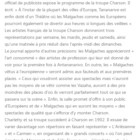
officiel de publiciste expose le programme de la troupe Charson. Il
écrit: « À l’instar de la plupart des villes d’Europe, Tananarive est
enfin doté d’un Théâtre où les Malgaches comme les Européens
pourront également se divertir aux heures si longues des veillées ».
Les artistes français de la troupe Charson donneront trois
représentations par semaine, les mardis, jeudis et samedis, ainsi
qu’une matinée à prix réduit dans l’après-midi des dimanches.
Le journal apporte d’autres précisions: les Malgaches apprécieront «
l’art consommé » des artistes de profession qui leur est donné de
voir pour la première fois à Antananarivo. En outre, les « Malgaches
vêtus à l’européenne » seront admis aux fauteuils et aux premières
places. « Ceux qui voudront assister aux spectacles mais n’auront
pas les moyens de se vêtir comme les Vazaha, auront à des prix
moindres des places d’où ils verront parfaitement tout ce qui se
passera sur la scène ». Enfin, la salle promet d’offrir à son public
d’Européens et de « Malgaches qui en auront les moyens » des
spectacles de qualité que s’efforce d’y monter Charson.
Charletty et sa troupe succèdent à Charson en 1902. Il essaie de
varier davantage son répertoire en faisant représenter « L’Arlésienne
» et « Carmen », en organisant de « grands concerts » où l’on peut