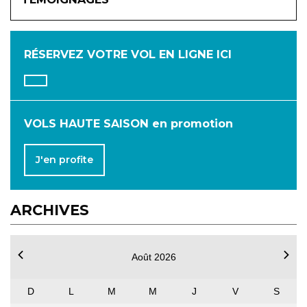
JANVIER
FÉVRIER
MARS
AVRIL
MAI
JUIN
RÉSERVEZ VOTRE VOL
EN LIGNE ICI
JUILLET
AOÛT
SEPTEMBRE
OCTOBRE
NOVEMBRE
DÉCEMBRE
VOLS HAUTE SAISON en promotion
J'en profite
ARCHIVES
Août 2026
D
L
M
M
J
V
S