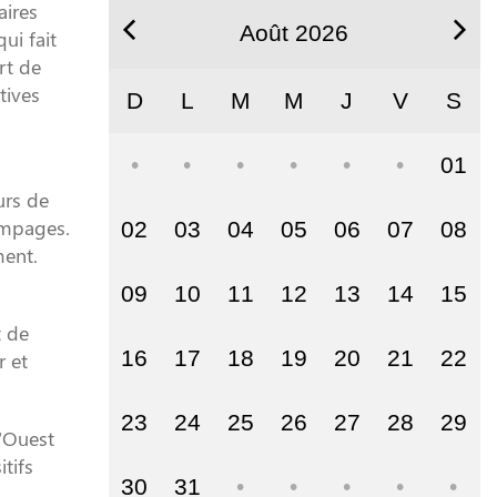
aires
Août 2026
ui fait
rt de
tives
D
L
M
M
J
V
S
01
urs de
ompages.
02
03
04
05
06
07
08
ment.
09
10
11
12
13
14
15
t de
16
17
18
19
20
21
22
r et
23
24
25
26
27
28
29
l’Ouest
tifs
30
31