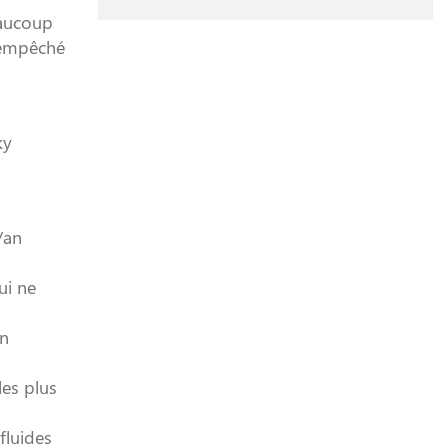
eaucoup
 empêché
ky
/an
ui ne
en
les plus
fluides