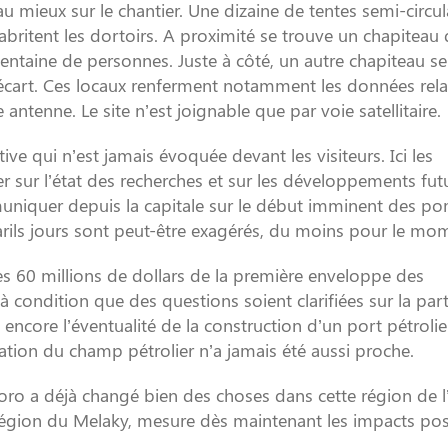
u mieux sur le chantier. Une dizaine de tentes semi-circul
 abritent les dortoirs. A proximité se trouve un chapiteau q
entaine de personnes. Juste à côté, un autre chapiteau se
l’écart. Ces locaux renferment notamment les données rela
tenne. Le site n’est joignable que par voie satellitaire.
ve qui n’est jamais évoquée devant les visiteurs. Ici les
er sur l’état des recherches et sur les développements fut
uniquer depuis la capitale sur le début imminent des p
arils jours sont peut-être exagérés, du moins pour le mo
des 60 millions de dollars de la première enveloppe des
à condition que des questions soient clarifiées sur la par
u encore l’éventualité de la construction d’un port pétrolie
tation du champ pétrolier n’a jamais été aussi proche.
iroro a déjà changé bien des choses dans cette région de 
Région du Melaky, mesure dès maintenant les impacts posi