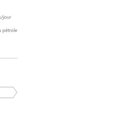
s/jour
u pétrole