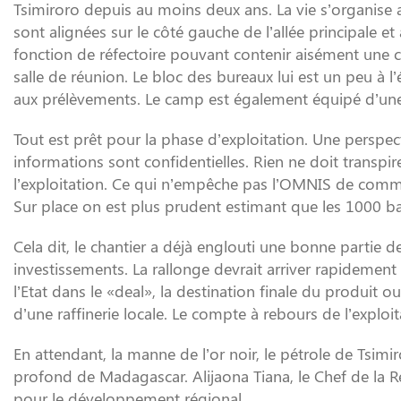
Tsimiroro depuis au moins deux ans. La vie s’organise a
sont alignées sur le côté gauche de l’allée principale et
fonction de réfectoire pouvant contenir aisément une c
salle de réunion. Le bloc des bureaux lui est un peu à 
aux prélèvements. Le camp est également équipé d’une an
Tout est prêt pour la phase d’exploitation. Une perspecti
informations sont confidentielles. Rien ne doit transpir
l’exploitation. Ce qui n’empêche pas l’OMNIS de comm
Sur place on est plus prudent estimant que les 1000 b
Cela dit, le chantier a déjà englouti une bonne partie 
investissements. La rallonge devrait arriver rapidement 
l’Etat dans le «deal», la destination finale du produit o
d’une raffinerie locale. Le compte à rebours de l’exploi
En attendant, la manne de l’or noir, le pétrole de Tsim
profond de Madagascar. Alijaona Tiana, le Chef de la 
pour le développement régional.