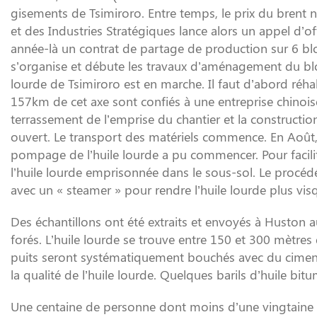
gisements de Tsimiroro. Entre temps, le prix du brent n
et des Industries Stratégiques lance alors un appel d’of
année-là un contrat de partage de production sur 6 b
s’organise et débute les travaux d’aménagement du bloc
lourde de Tsimiroro est en marche. Il faut d’abord réhabi
157km de cet axe sont confiés à une entreprise chinoise 
terrassement de l’emprise du chantier et la construction 
ouvert. Le transport des matériels commence. En Août, 
pompage de l’huile lourde a pu commencer. Pour facilite
l’huile lourde emprisonnée dans le sous-sol. Le procédé
avec un « steamer » pour rendre l’huile lourde plus vis
Des échantillons ont été extraits et envoyés à Huston au
forés. L’huile lourde se trouve entre 150 et 300 mètres
puits seront systématiquement bouchés avec du ciment t
la qualité de l’huile lourde. Quelques barils d’huile bit
Une centaine de personne dont moins d’une vingtaine d’