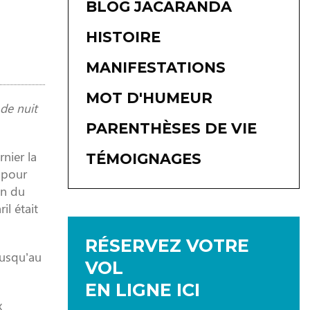
BLOG JACARANDA
HISTOIRE
MANIFESTATIONS
MOT D'HUMEUR
de nuit
PARENTHÈSES DE VIE
nier la
TÉMOIGNAGES
 pour
on du
il était
RÉSERVEZ VOTRE
jusqu’au
VOL
EN LIGNE ICI
x