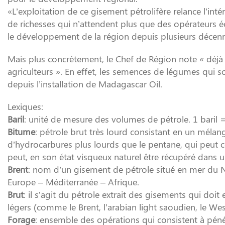
«L’exploitation de ce gisement pétrolifère relance l’
de richesses qui n’attendent plus que des opérateurs 
le développement de la région depuis plusieurs décenn
Mais plus concrètement, le Chef de Région note « déjà 
agriculteurs ». En effet, les semences de légumes qui s
depuis l’installation de Madagascar Oil.
Lexiques:
Baril
: unité de mesure des volumes de pétrole. 1 baril = 
Bitume
: pétrole brut très lourd consistant en un mél
d’hydrocarbures plus lourds que le pentane, qui peut c
peut, en son état visqueux naturel être récupéré dans u
Brent
: nom d’un gisement de pétrole situé en mer du No
Europe – Méditerranée – Afrique.
Brut
: il s’agit du pétrole extrait des gisements qui doit 
légers (comme le Brent, l’arabian light saoudien, le Wes
Forage
: ensemble des opérations qui consistent à pénét