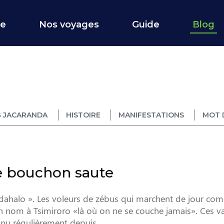
ce
Nos voyages
Guide
Blog
 JACARANDA
HISTOIRE
MANIFESTATIONS
MOT 
le bouchon saute
« dahalo ». Les voleurs de zébus qui marchent de jour c
n nom à Tsimiroro «là où on ne se couche jamais». Ces v
u régulièrement depuis ...