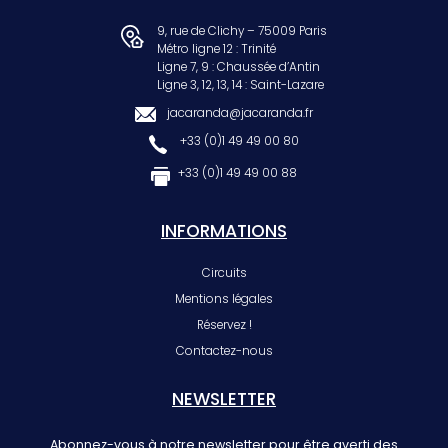
9, rue de Clichy – 75009 Paris
Métro ligne 12 : Trinité
Ligne 7, 9 : Chaussée d’Antin
Ligne 3, 12, 13, 14 : Saint-Lazare
jacaranda@jacaranda.fr
+33 (0)1 49 49 00 80
+33 (0)1 49 49 00 88
INFORMATIONS
Circuits
Mentions légales
Réservez !
Contactez-nous
NEWSLETTER
Abonnez-vous à notre newsletter pour être averti des