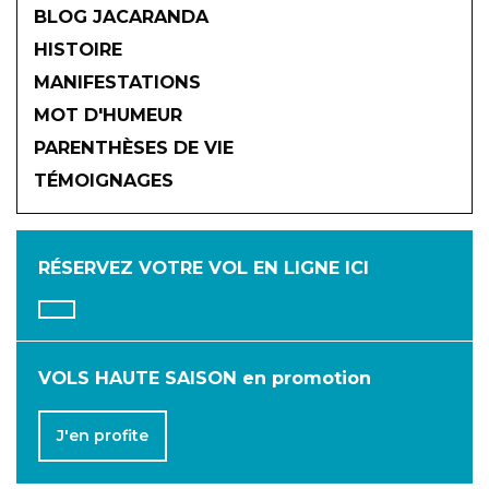
BLOG JACARANDA
HISTOIRE
MANIFESTATIONS
MOT D'HUMEUR
2026
PARENTHÈSES DE VIE
TÉMOIGNAGES
JANVIER
FÉVRIER
MARS
AVRIL
MAI
JUIN
RÉSERVEZ VOTRE VOL
EN LIGNE ICI
JUILLET
AOÛT
SEPTEMBRE
OCTOBRE
NOVEMBRE
DÉCEMBRE
VOLS HAUTE SAISON en promotion
J'en profite