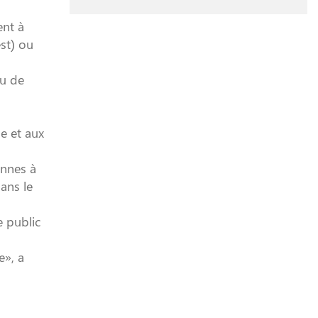
ent à
st) ou
ou de
e et aux
onnes à
ans le
e public
e», a