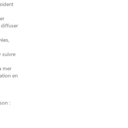
ésident
er
 diffuser
vées,
y suivre
la mer
ation en
son :