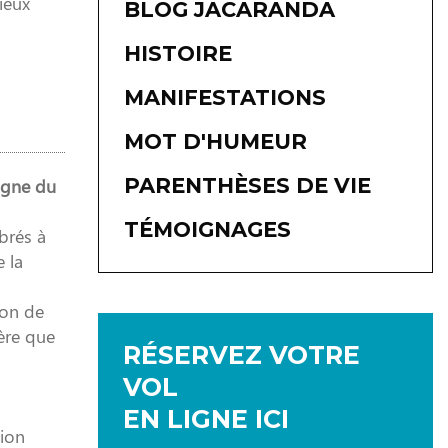
ieux
BLOG JACARANDA
HISTOIRE
MANIFESTATIONS
MOT D'HUMEUR
PARENTHÈSES DE VIE
igne du
TÉMOIGNAGES
brés à
e la
ion de
père que
RÉSERVEZ VOTRE
VOL
EN LIGNE ICI
tion