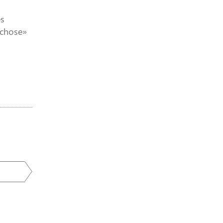
es
 chose»