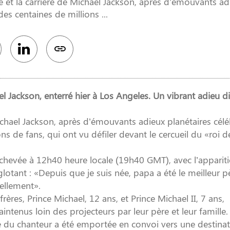
e et la carrière de Michael Jackson, après d’émouvants ad
des centaines de millions ...
Jackson, enterré hier à Los Angeles. Un vibrant adieu d
Michael Jackson, après d’émouvants adieux planétaires célé
ns de fans, qui ont vu défiler devant le cercueil du «roi d
achevée à 12h40 heure locale (19h40 GMT), avec l’apparit
nglotant : «Depuis que je suis née, papa a été le meilleur 
tellement».
 frères, Prince Michael, 12 ans, et Prince Michael II, 7 ans,
ntenus loin des projecteurs par leur père et leur famille.
le du chanteur a été emportée en convoi vers une destina