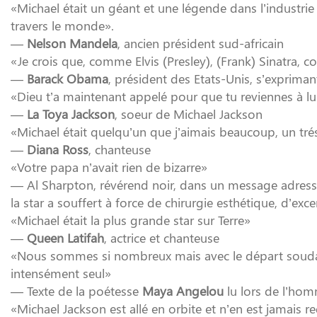
«Michael était un géant et une légende dans l’industrie
travers le monde».
—
Nelson Mandela
, ancien président sud-africain
«Je crois que, comme Elvis (Presley), (Frank) Sinatra, co
—
Barack Obama
, président des Etats-Unis, s’expriman
«Dieu t’a maintenant appelé pour que tu reviennes à l
—
La Toya Jackson
, soeur de Michael Jackson
«Michael était quelqu’un que j’aimais beaucoup, un tr
—
Diana Ross
, chanteuse
«Votre papa n’avait rien de bizarre»
— Al Sharpton, révérend noir, dans un message adressé 
la star a souffert à force de chirurgie esthétique, d’exc
«Michael était la plus grande star sur Terre»
—
Queen Latifah
, actrice et chanteuse
«Nous sommes si nombreux mais avec le départ soudain 
intensément seul»
— Texte de la poétesse
Maya Angelou
lu lors de l’ho
«Michael Jackson est allé en orbite et n’en est jamais 