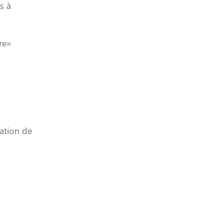
s à
re»
ation de