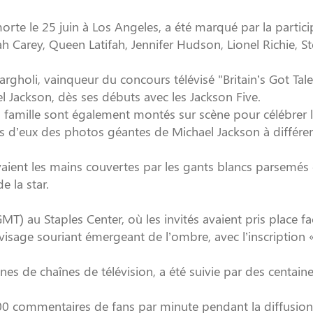
rte le 25 juin à Los Angeles, a été marqué par la partici
h Carey, Queen Latifah, Jennifer Hudson, Lionel Richie, St
gholi, vainqueur du concours télévisé "Britain’s Got Tale
el Jackson, dès ses débuts avec les Jackson Five.
famille sont également montés sur scène pour célébrer 
us d’eux des photos géantes de Michael Jackson à différe
aient les mains couvertes par les gants blancs parsemés
e la star.
GMT) au Staples Center, où les invités avaient pris place f
visage souriant émergeant de l’ombre, avec l’inscription 
nes de chaînes de télévision, a été suivie par des centain
.000 commentaires de fans par minute pendant la diffusion