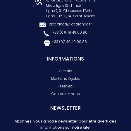
9, rue de Clichy – 75009 Paris
Métro ligne 12 : Trinité
Ligne 7, 9 : Chaussée d’Antin
Ligne 3, 12, 13, 14 : Saint-Lazare
jacaranda@jacaranda.fr
+33 (0)1 49 49 00 80
+33 (0)1 49 49 00 88
INFORMATIONS
Circuits
Mentions légales
Réservez !
Contactez-nous
NEWSLETTER
Abonnez-vous à notre newsletter pour être averti des
informations sur notre site.