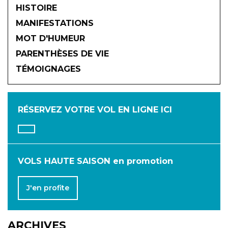
HISTOIRE
MANIFESTATIONS
MOT D'HUMEUR
2026
PARENTHÈSES DE VIE
TÉMOIGNAGES
JANVIER
FÉVRIER
MARS
AVRIL
MAI
JUIN
RÉSERVEZ VOTRE VOL
EN LIGNE ICI
JUILLET
AOÛT
SEPTEMBRE
OCTOBRE
NOVEMBRE
DÉCEMBRE
VOLS HAUTE SAISON en promotion
J'en profite
ARCHIVES