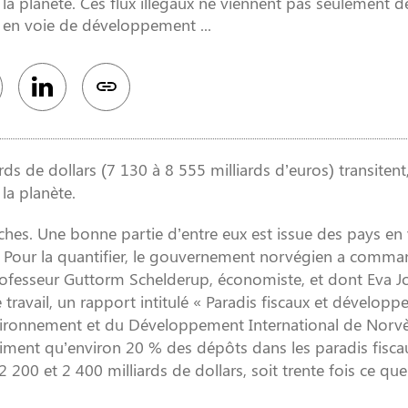
 la planète. Ces flux illégaux ne viennent pas seulement 
s en voie de développement ...
 de dollars (7 130 à 8 555 milliards d’euros) transitent
la planète.
iches. Une bonne partie d’entre eux est issue des pays en
. Pour la quantifier, le gouvernement norvégien a comm
ofesseur Guttorm Schelderup, économiste, et dont Eva Jo
e travail, un rapport intitulé « Paradis fiscaux et dévelop
’Environnement et du Développement International de Norv
stiment qu’environ 20 % des dépôts dans les paradis fisca
00 et 2 400 milliards de dollars, soit trente fois ce que