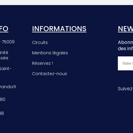
EE
PHROMNIA
E
ROSEA
FO
INFORMATIONS
NEW
– 75009
Abonne
Circuits
des in
inité
Mentions légales
ssée
Réservez !
 Saint-
Contactez-nous
anda.fr
Suivez
 80
88