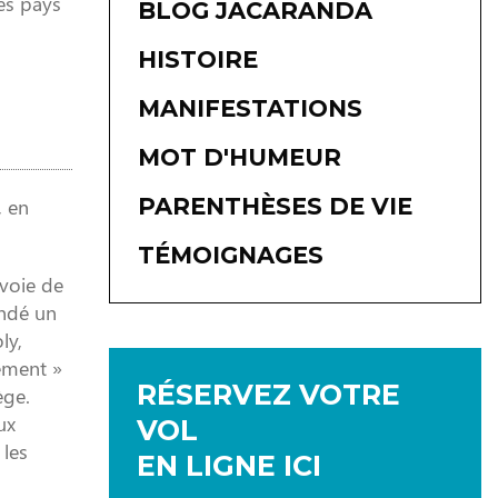
des pays
BLOG JACARANDA
HISTOIRE
MANIFESTATIONS
MOT D'HUMEUR
PARENTHÈSES DE VIE
, en
TÉMOIGNAGES
 voie de
andé un
ly,
pement »
RÉSERVEZ VOTRE
ège.
ux
VOL
 les
EN LIGNE ICI