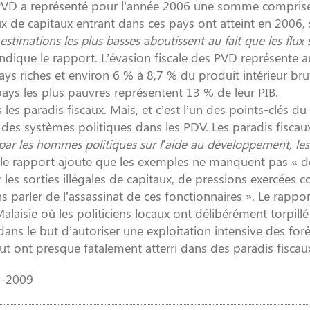
 des PVD a représenté pour l’année 2006 une somme compris
ux de capitaux entrant dans ces pays ont atteint en 2006, 
stimations les plus basses aboutissent au fait que les flux 
ndique le rapport. L’évasion fiscale des PVD représente a
ays riches et environ 6 % à 8,7 % du produit intérieur bru
pays les plus pauvres représentent 13 % de leur PIB.
les paradis fiscaux. Mais, et c’est l’un des points-clés du
» des systèmes politiques dans les PDV. Les paradis fisca
 par les hommes politiques sur l’aide au développement, les
 le rapport ajoute que les exemples ne manquent pas « d
 les sorties illégales de capitaux, de pressions exercées c
s parler de l’assassinat de ces fonctionnaires ». Le rappor
alaisie où les politiciens locaux ont délibérément torpillé 
ns le but d’autoriser une exploitation intensive des forê
ut ont presque fatalement atterri dans des paradis fiscau
6-2009