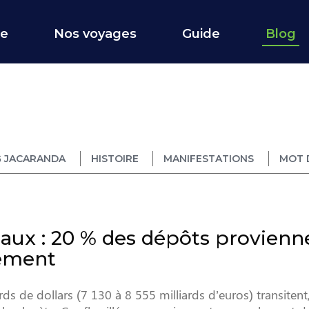
ce
Nos voyages
Guide
Blog
 JACARANDA
HISTOIRE
MANIFESTATIONS
MOT 
caux : 20 % des dépôts provienn
pement
 de dollars (7 130 à 8 555 milliards d’euros) transitent