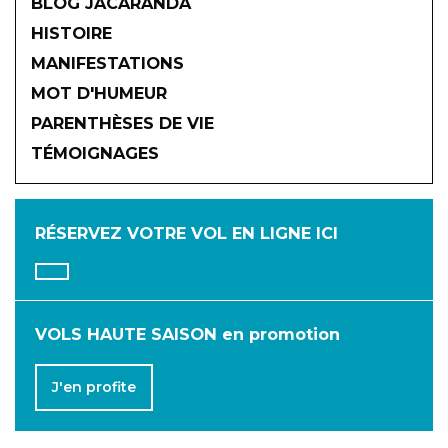
BLOG JACARANDA
HISTOIRE
MANIFESTATIONS
MOT D'HUMEUR
2026
PARENTHÈSES DE VIE
TÉMOIGNAGES
JANVIER
FÉVRIER
MARS
AVRIL
MAI
JUIN
RÉSERVEZ VOTRE VOL
EN LIGNE ICI
JUILLET
AOÛT
SEPTEMBRE
OCTOBRE
NOVEMBRE
DÉCEMBRE
VOLS HAUTE SAISON en promotion
J'en profite