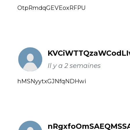
OtpRmdqGEVEoxRFPU
KVCiWTTQzaWCodLI
Il y a 2 semaines
hMSNyytxGJNfqNDHwi
nRgxfoOmSAEQMSS