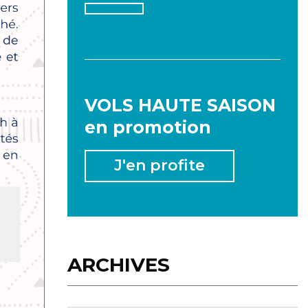
2026
VOLS HAUTE SAISON
en promotion
JANVIER
FÉVRIER
MARS
J'en profite
AVRIL
MAI
JUIN
JUILLET
AOÛT
SEPTEMBRE
ARCHIVES
OCTOBRE
NOVEMBRE
DÉCEMBRE