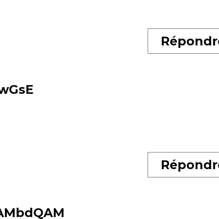
Répondr
wGsE
Répondr
AMbdQAM