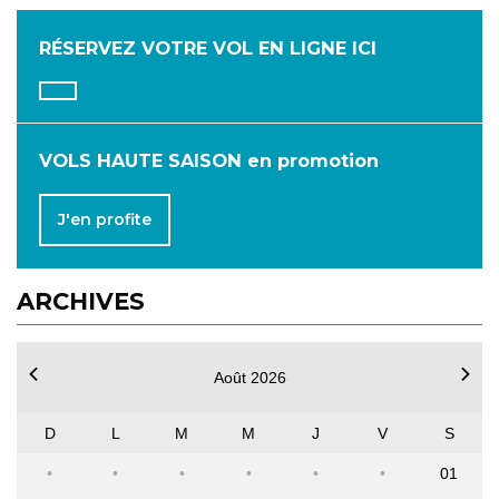
AVRIL
MAI
JUIN
RÉSERVEZ VOTRE VOL
EN LIGNE ICI
JUILLET
AOÛT
SEPTEMBRE
OCTOBRE
NOVEMBRE
DÉCEMBRE
VOLS HAUTE SAISON en promotion
J'en profite
ARCHIVES
Août 2026
D
L
M
M
J
V
S
01