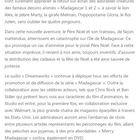
vont sûrement apprécier le retour sur écran des adorables créatures
des fameux dessins animés « Madagascar 1 et 2 », à savoir le lion
Alex, le zèbre Marty, la girafe Melman, l’hippopotame Gloria, le Roi
Julien, sans oublier les quatre pingouins.
Dans cette nouvelle aventure, le Père Noël et son traîneau, de façon
inattendue, atterrissent en catastrophe sur l’Ile de Madagascar. Ce
qui provoque un cas d’amnésie pour le jovial Père Noël. Face à cette
situation imprévue, il revient à nos amis, toujours inventifs, d’assurer
la distribution des cadeaux et la fête de Noël a été ainsi sauvée de
justesse.
Le sudio « Dreamworks » continue à déployer tous ses efforts de
promotion et de diffusion de la série « Madagascar ». Outre la
collaboration avec les célèbres acteurs, tels que Chris Rock et Ben
Stiller qui prêtent leurs voix aux caractères du film d’animation, le
Studio est entré, pour la première fois, en collaboration exclusive
avec Walmart, la plus grande chaîne de magasins éparpillés à travers
les Etats-Unis. Les admirateurs auront ainsi l’embarras de choix
entre plusieurs articles représentants les personnages du film, allant
des peluches aux pyjamas, à des prix abordables. « Merry
Madagascar » sortira, également en DVD.