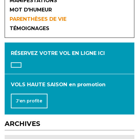
MANIFESTATIONS
MOT D'HUMEUR
2026
PARENTHÈSES DE VIE
TÉMOIGNAGES
JANVIER
FÉVRIER
MARS
AVRIL
MAI
JUIN
RÉSERVEZ VOTRE VOL
EN LIGNE ICI
JUILLET
AOÛT
SEPTEMBRE
OCTOBRE
NOVEMBRE
DÉCEMBRE
VOLS HAUTE SAISON en promotion
J'en profite
ARCHIVES