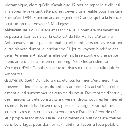
Mozambique, alors qu’elle n’avait que 17 ans, se rappelle-t-elle. 40
ans après, le rêve tant attendu est devenu une réalité pour Francine.
Puisqu’en 1994, Francine accompagnée de Claude, quitta la France
pour un premier voyage à Madagascar.
Mésaventure.
Pour Claude et Francine, leur première mésaventure
se passa à Toamasina sur la côte-est de l’Ile. Au lieu d’atterrir à
Antananarivo, principale destination, elles ont alors cru vivre sur une
autre planète durant leur séjour de 21 jours, voyant la misère des
gens. Arrivées à Ambositra, elles ont fait la rencontre d’une petite
mendiante qui les a fortement imprégnées. Elles décident de
s’occuper d’elle. Depuis ces deux touristes n’ont plus voulu quitter
Ambositra.
Œuvres du cœur.
De nature discrète, ces femmes d’énumérer très
brièvement leurs activités durant ces années. Des activités qu’elles
aiment aussi surnommer les œuvres du cœur. Des centres d’accueil,
des maisons ont été construits à divers endroits pour les femmes et
les enfants en difficulté avec des prises en charge. Pour optimiser
leurs œuvres du cœur, ces descendantes d’Eve décidèrent de créer
leur propre association. De là, des dizaines de puits ont été creusés
dans les villages pour donner aux habitants l’accès à l’eau potable.