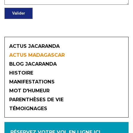
ACTUS JACARANDA
ACTUS MADAGASCAR
BLOG JACARANDA
HISTOIRE
MANIFESTATIONS
MOT D'HUMEUR
2026
PARENTHÈSES DE VIE
TÉMOIGNAGES
JANVIER
FÉVRIER
MARS
AVRIL
MAI
JUIN
RÉSERVEZ VOTRE VOL
EN LIGNE ICI
JUILLET
AOÛT
SEPTEMBRE