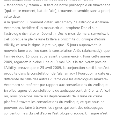
« fahendren’ny razana », si fiers de notre philosophie du fihavanana
‘(qui, en ce moment, bat de l’aile), trouvons ensemble, sans a priori,
cette date.
A la question : Comment dater l’alahamady ? L’astrologie Anakara-
Antemoro, héritière d’un manuscrit du prophète Daniel sur
l’astrologie divinatoire, répond : « Dès le mois de mars, surveillez le
ciel. Lorsque la pleine lune brillera à proximité du groupe d’étoile
Alikilily, ce sera le signe, la preuve, que 15 jours auparavant, la
nouvelle lune a eu lieu dans la constellation Ariès (alahamady), que
l’année donc, 15 jours auparavant a commencé ». Pour cette année
2009, regardez la pleine lune du 9 mai. Vous la trouverez près de
l’Alikilily, preuve que le 25 avril 2009, la conjonction soleil lune s’est
produite dans la constellation de l’alahamady ! Pourquoi la date est
différente de celle des autres ? Parce que les astrologues Anakara-
Antemoro se repèrent par rapport aux constellations du zodiaque.
En effet, signes et constellations du zodiaque sont différents. A l’œil
nu, nous pouvons suivre les déplacements de la lune ou d’une
planète à travers les constellations du zodiaque, ce que nous ne
pouvons pas faire à travers les signes qui sont des découpages
conventionnels du ciel d’après l’astrologie grecque. Un signe n’est