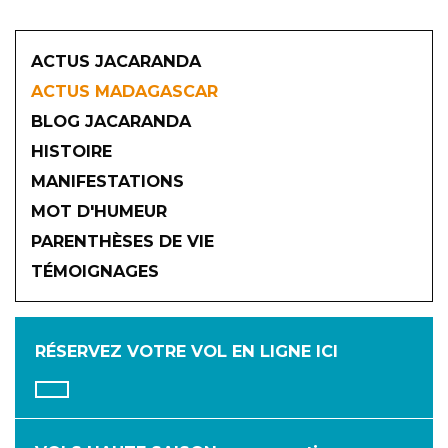
ACTUS JACARANDA
ACTUS MADAGASCAR
BLOG JACARANDA
HISTOIRE
MANIFESTATIONS
MOT D'HUMEUR
2026
PARENTHÈSES DE VIE
TÉMOIGNAGES
JANVIER
FÉVRIER
MARS
AVRIL
MAI
JUIN
RÉSERVEZ VOTRE VOL
EN LIGNE ICI
JUILLET
AOÛT
SEPTEMBRE
OCTOBRE
NOVEMBRE
DÉCEMBRE