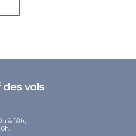
 des vols
0h à 18h,
16h.