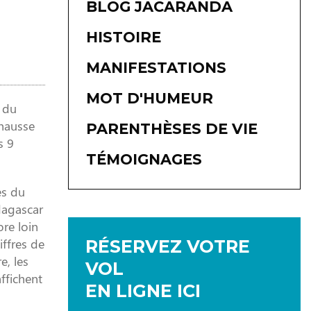
BLOG JACARANDA
HISTOIRE
MANIFESTATIONS
MOT D'HUMEUR
 du
 hausse
PARENTHÈSES DE VIE
s 9
TÉMOIGNAGES
es du
dagascar
ore loin
iffres de
RÉSERVEZ VOTRE
e, les
VOL
ffichent
EN LIGNE ICI