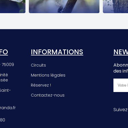
EE
PHROMNIA
E
ROSEA
FO
INFORMATIONS
NEW
– 75009
Abonne
Circuits
des in
inité
Mentions légales
ssée
Réservez !
 Saint-
Contactez-nous
anda.fr
Suivez
 80