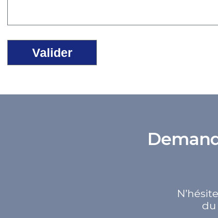
Demande 
N’hésite
du 