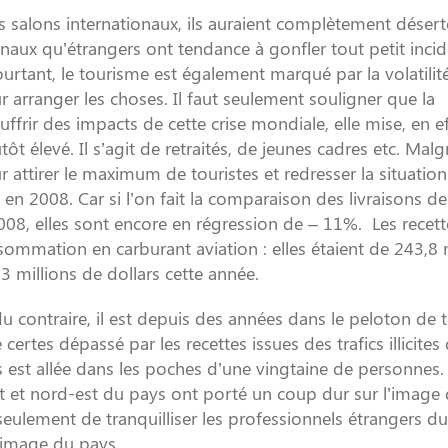
s salons internationaux, ils auraient complètement désert
naux qu’étrangers ont tendance à gonfler tout petit inci
rtant, le tourisme est également marqué par la volatilit
 arranger les choses. Il faut seulement souligner que la
rir des impacts de cette crise mondiale, elle mise, en ef
t élevé. Il s’agit de retraités, de jeunes cadres etc. Malg
 attirer le maximum de touristes et redresser la situatio
 en 2008. Car si l’on fait la comparaison des livraisons de
008, elles sont encore en régression de – 11%. Les recet
mmation en carburant aviation : elles étaient de 243,8 m
3 millions de dollars cette année.
u contraire, il est depuis des années dans le peloton de t
certes dépassé par les recettes issues des trafics illicites
 est allée dans les poches d’une vingtaine de personnes.
 est et nord-est du pays ont porté un coup dur sur l’image
seulement de tranquilliser les professionnels étrangers 
l’image du pays.