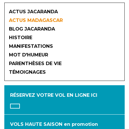
ACTUS JACARANDA
ACTUS MADAGASCAR
BLOG JACARANDA
HISTOIRE
MANIFESTATIONS
MOT D'HUMEUR
2026
PARENTHÈSES DE VIE
TÉMOIGNAGES
JANVIER
FÉVRIER
MARS
AVRIL
MAI
JUIN
RÉSERVEZ VOTRE VOL
EN LIGNE ICI
JUILLET
AOÛT
SEPTEMBRE
OCTOBRE
NOVEMBRE
DÉCEMBRE
VOLS HAUTE SAISON en promotion