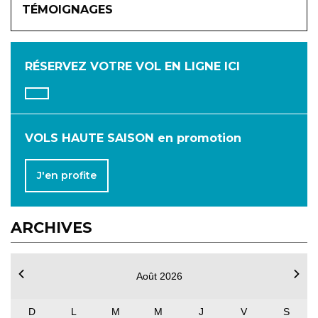
TÉMOIGNAGES
JANVIER
FÉVRIER
MARS
AVRIL
MAI
JUIN
RÉSERVEZ VOTRE VOL
EN LIGNE ICI
JUILLET
AOÛT
SEPTEMBRE
OCTOBRE
NOVEMBRE
DÉCEMBRE
VOLS HAUTE SAISON en promotion
J'en profite
ARCHIVES
Août 2026
D
L
M
M
J
V
S