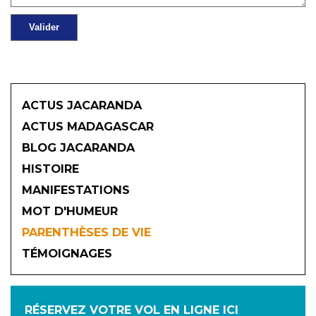
ACTUS JACARANDA
ACTUS MADAGASCAR
BLOG JACARANDA
HISTOIRE
MANIFESTATIONS
MOT D'HUMEUR
2026
PARENTHÈSES DE VIE
TÉMOIGNAGES
JANVIER
FÉVRIER
MARS
AVRIL
MAI
JUIN
RÉSERVEZ VOTRE VOL
EN LIGNE ICI
JUILLET
AOÛT
SEPTEMBRE