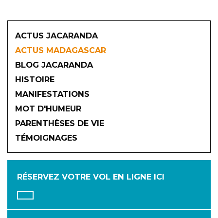
ACTUS JACARANDA
ACTUS MADAGASCAR
BLOG JACARANDA
HISTOIRE
MANIFESTATIONS
MOT D'HUMEUR
2026
PARENTHÈSES DE VIE
TÉMOIGNAGES
JANVIER
FÉVRIER
MARS
AVRIL
MAI
JUIN
RÉSERVEZ VOTRE VOL
EN LIGNE ICI
JUILLET
AOÛT
SEPTEMBRE
OCTOBRE
NOVEMBRE
DÉCEMBRE