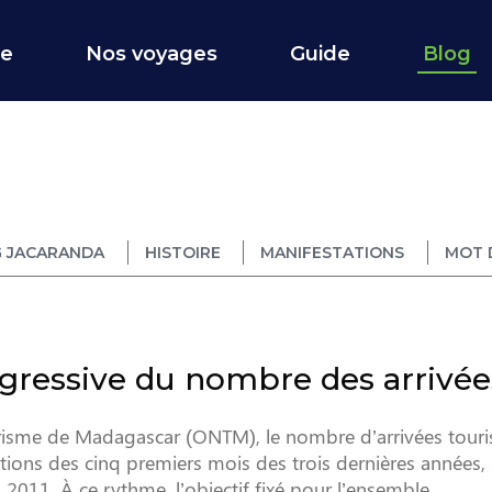
ce
Nos voyages
Guide
Blog
 JACARANDA
HISTOIRE
MANIFESTATIONS
MOT 
ogressive du nombre des arrivée
urisme de Madagascar (ONTM), le nombre d’arrivées touri
tions des cinq premiers mois des trois dernières années,
011. À ce rythme, l’objectif fixé pour l’ensemble ...