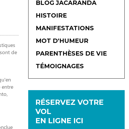
BLOG JACARANDA
HISTOIRE
MANIFESTATIONS
MOT D'HUMEUR
stiques
 sont de
PARENTHÈSES DE VIE
TÉMOIGNAGES
qu’en
 entre
nto,
RÉSERVEZ VOTRE
VOL
EN LIGNE ICI
onclue