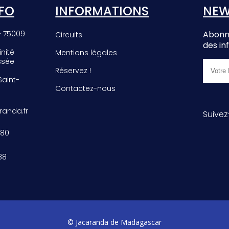
FO
INFORMATIONS
NEW
– 75009
Abonne
Circuits
des in
inité
Mentions légales
ssée
Réservez !
 Saint-
Contactez-nous
anda.fr
Suivez
 80
88
© Jacaranda de Madagascar