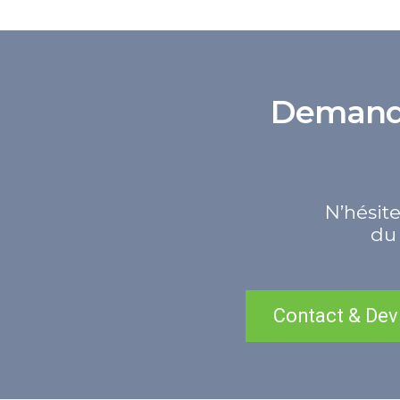
Demande 
N’hésite
du 
Contact & Dev