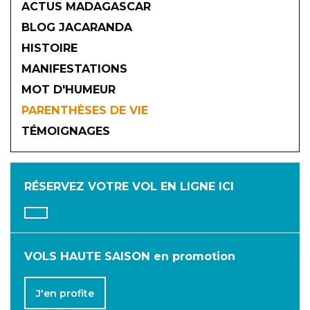
ACTUS MADAGASCAR
BLOG JACARANDA
HISTOIRE
MANIFESTATIONS
MOT D'HUMEUR
2026
PARENTHÈSES DE VIE
TÉMOIGNAGES
JANVIER
FÉVRIER
MARS
AVRIL
MAI
JUIN
RÉSERVEZ VOTRE VOL
EN LIGNE ICI
JUILLET
AOÛT
SEPTEMBRE
OCTOBRE
NOVEMBRE
DÉCEMBRE
VOLS HAUTE SAISON en promotion
J'en profite