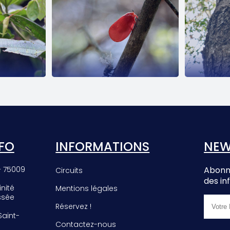
EE
PHROMNIA
E
ROSEA
FO
INFORMATIONS
NEW
– 75009
Abonne
Circuits
des in
inité
Mentions légales
ssée
Réservez !
 Saint-
Contactez-nous