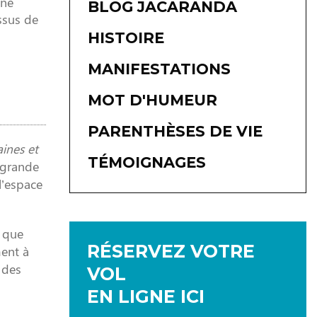
une
BLOG JACARANDA
ssus de
HISTOIRE
MANIFESTATIONS
MOT D'HUMEUR
PARENTHÈSES DE VIE
ines et
TÉMOIGNAGES
 grande
l’espace
) que
RÉSERVEZ VOTRE
ment à
 des
VOL
EN LIGNE ICI