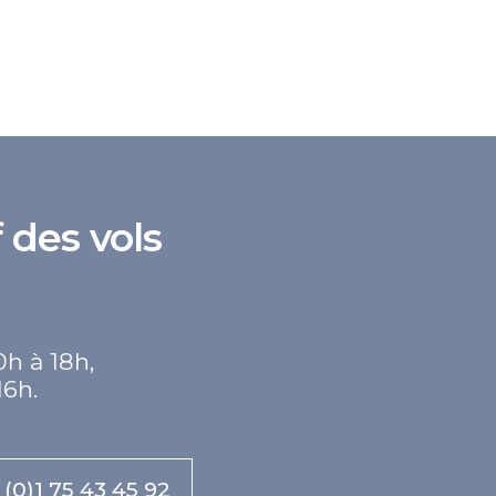
 des vols
0h à 18h,
16h.
 (0)1 75 43 45 92