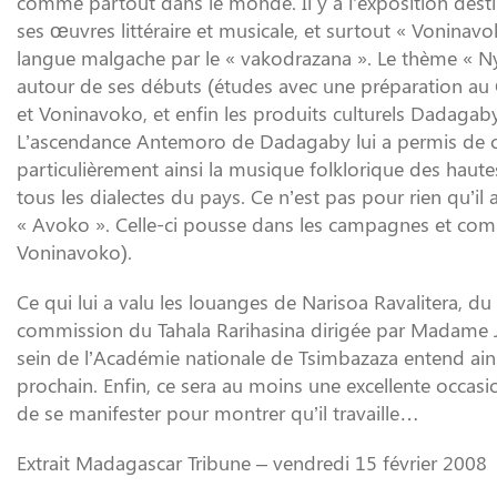
comme partout dans le monde. Il y a l’exposition destin
ses œuvres littéraire et musicale, et surtout « Voninavo
langue malgache par le « vakodrazana ». Le thème « Ny
autour de ses débuts (études avec une préparation au CE
et Voninavoko, et enfin les produits culturels Dadagab
L’ascendance Antemoro de Dadagaby lui a permis de c
particulièrement ainsi la musique folklorique des hautes
tous les dialectes du pays. Ce n’est pas pour rien qu’il a
« Avoko ». Celle-ci pousse dans les campagnes et combi
Voninavoko).
Ce qui lui a valu les louanges de Narisoa Ravalitera, du
commission du Tahala Rarihasina dirigée par Madame J
sein de l’Académie nationale de Tsimbazaza entend ainsi
prochain. Enfin, ce sera au moins une excellente occasi
de se manifester pour montrer qu’il travaille…
Extrait Madagascar Tribune – vendredi 15 février 2008