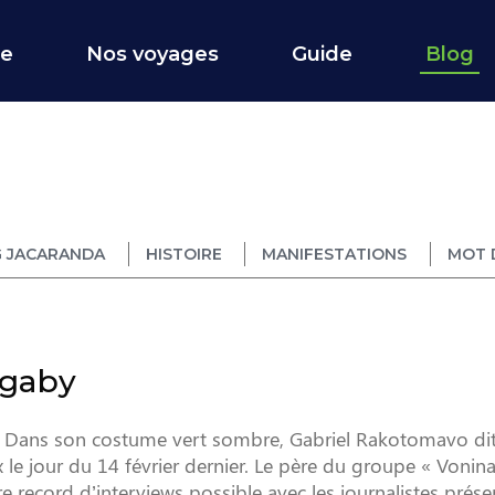
ce
Nos voyages
Guide
Blog
 JACARANDA
HISTOIRE
MANIFESTATIONS
MOT 
agaby
 Dans son costume vert sombre, Gabriel Rakotomavo di
 le jour du 14 février dernier. Le père du groupe « Vonin
e record d’interviews possible avec les journalistes prése