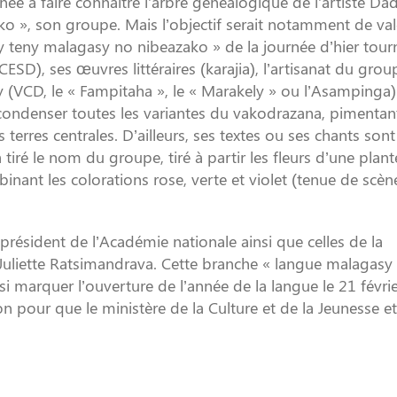
ée à faire connaître l’arbre généalogique de l’artiste Da
ko », son groupe. Mais l’objectif serait notamment de valo
 teny malagasy no nibeazako » de la journée d’hier tour
SD), ses œuvres littéraires (karajia), l’artisanat du gro
y (VCD, le « Fampitaha », le « Marakely » ou l’Asampinga)
ondenser toutes les variantes du vakodrazana, pimentan
 terres centrales. D’ailleurs, ses textes ou ses chants son
 tiré le nom du groupe, tiré à partir les fleurs d’une plant
nant les colorations rose, verte et violet (tenue de scèn
 président de l’Académie nationale ainsi que celles de la
uliette Ratsimandrava. Cette branche « langue malagasy
 marquer l’ouverture de l’année de la langue le 21 févri
on pour que le ministère de la Culture et de la Jeunesse e