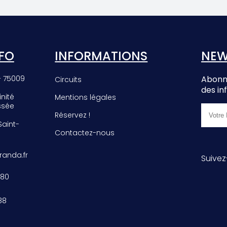
EE
PHROMNIA
E
ROSEA
FO
INFORMATIONS
NEW
– 75009
Abonne
Circuits
des in
inité
Mentions légales
ssée
Réservez !
 Saint-
Contactez-nous
anda.fr
Suivez
 80
88