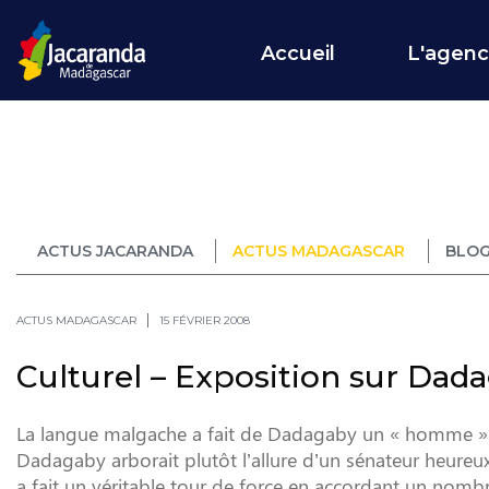
Accueil
L'agen
ACTUS JACARANDA
ACTUS MADAGASCAR
BLOG
ACTUS MADAGASCAR
15 FÉVRIER 2008
Culturel – Exposition sur Dad
La langue malgache a fait de Dadagaby un « homme »
Dadagaby arborait plutôt l’allure d’un sénateur heureux
a fait un véritable tour de force en accordant un nombr