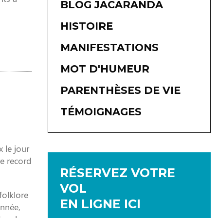
BLOG JACARANDA
HISTOIRE
MANIFESTATIONS
MOT D'HUMEUR
PARENTHÈSES DE VIE
TÉMOIGNAGES
 le jour
re record
RÉSERVEZ VOTRE
VOL
folklore
EN LIGNE ICI
année,