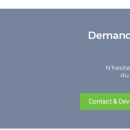
Demande 
N’hésite
du 
Contact & Dev