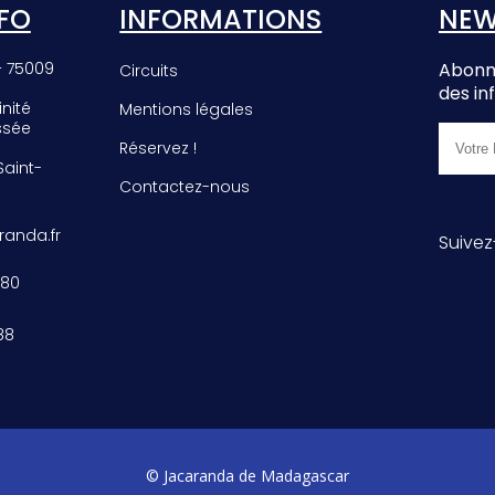
FO
INFORMATIONS
NEW
– 75009
Abonne
Circuits
des in
inité
Mentions légales
ssée
Réservez !
 Saint-
Contactez-nous
anda.fr
Suivez
 80
88
© Jacaranda de Madagascar